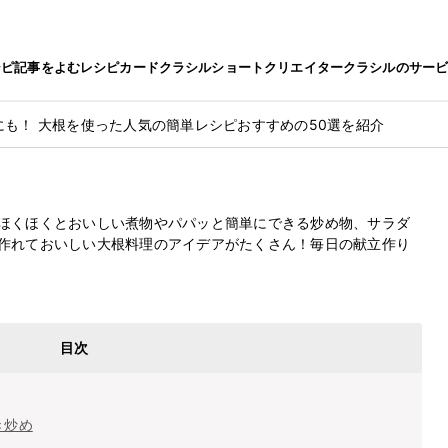
シピ
記事をよむ
レシピカード
クラシルショート
クリエイター
クラシルのサー
にも！ 大根を使った人気の簡単レシピおすすめの50選を紹介
最終更新日
2024.11.26
簡単レシピおすすめの50選を紹介
ほくほくとおいしい煮物やパパッと簡単にできる炒め物、サラダ
作れておいしい大根料理のアイデアがたくさん！毎日の献立作り
目次
き炒め