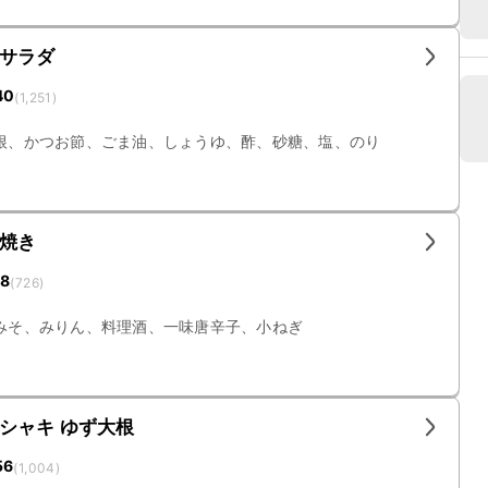
サラダ
40
(
1,251
)
根、かつお節、ごま油、しょうゆ、酢、砂糖、塩、のり
焼き
18
(
726
)
みそ、みりん、料理酒、一味唐辛子、小ねぎ
シャキ ゆず大根
56
(
1,004
)