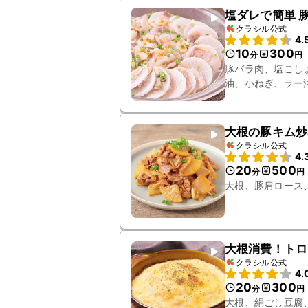
塩ダレで簡単 
クラシル公式
4.
10
300
分
円
豚バラ肉、塩こし
油、小ねぎ、ラー
大根の豚キム炒
クラシル公式
4.
20
500
分
円
大根、豚肩ロース
大根消費！トロ
クラシル公式
4.
20
300
分
円
大根、絹ごし豆腐