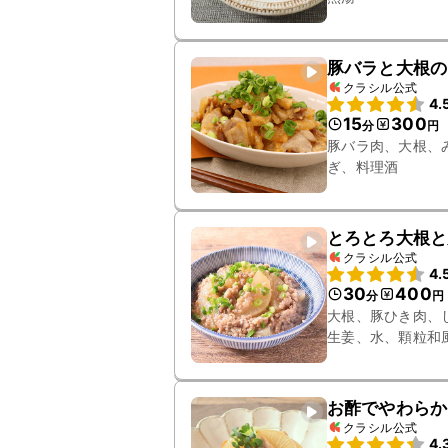
豚バラと大根の
クラシル公式
4.
15
300
分
円
豚バラ肉、大根、
ぎ、料理酒
とろとろ大根と
クラシル公式
4.
30
400
分
円
大根、豚ひき肉、
生姜、水、顆粒和
お酢でやわらか
クラシル公式
4.