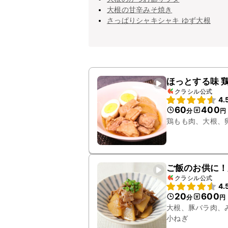
大根の甘辛みそ焼き
さっぱりシャキシャキ ゆず大根
ほっとする味 
クラシル公式
4.
60
400
分
円
鶏もも肉、大根、
ご飯のお供に！
クラシル公式
4.
20
600
分
円
大根、豚バラ肉、
小ねぎ