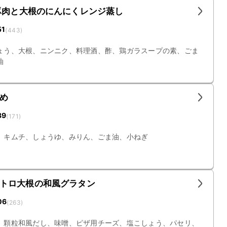
豚肉と大根のにんにくレンジ蒸し
51
(
443
)
ょう、大根、ニンニク、料理酒、酢、鶏ガラスープの素、ごま
油
め
39
(
171
)
、キムチ、しょうゆ、みりん、ごま油、小ねぎ
トロ大根の和風グラタン
06
(
263
)
、顆粒和風だし、味噌、ピザ用チーズ、塩こしょう、パセリ、