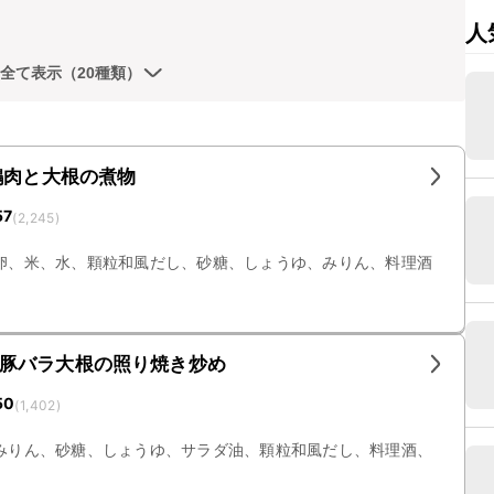
人
全て表示（20種類）
鶏肉と大根の煮物
57
(
2,245
)
卵、米、水、顆粒和風だし、砂糖、しょうゆ、みりん、料理酒
豚バラ大根の照り焼き炒め
50
(
1,402
)
みりん、砂糖、しょうゆ、サラダ油、顆粒和風だし、料理酒、