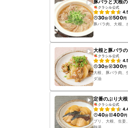
豚バラと大根の
クラシル公式
4.
30
500
分
円
豚バラ肉、大根、
大根と豚バラの
クラシル公式
4.
30
300
分
円
大根、豚バラ肉、
ダ油
定番のぶり大根
クラシル公式
4.
40
400
分
円
ブリ、大根、生姜
熱湯