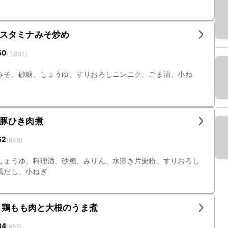
スタミナみそ炒め
50
(
1,061
)
みそ、砂糖、しょうゆ、すりおろしニンニク、ごま油、小ね
豚ひき肉煮
52
(
949
)
しょうゆ、料理酒、砂糖、みりん、水溶き片栗粉、すりおろし
風だし、小ねぎ
 鶏もも肉と大根のうま煮
34
(
655
)