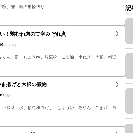
砂糖、酢、鷹の爪輪切り
記
い！鶏むね肉の甘辛みぞれ煮
54
(
3,287
)
みりん、酢、しょうゆ、片栗粉、ごま油、小ねぎ、大根、料理
つま揚げと大根の煮物
39
(
757
)
、小松菜、水、顆粒和風だし、しょうゆ、みりん、ごま油、白