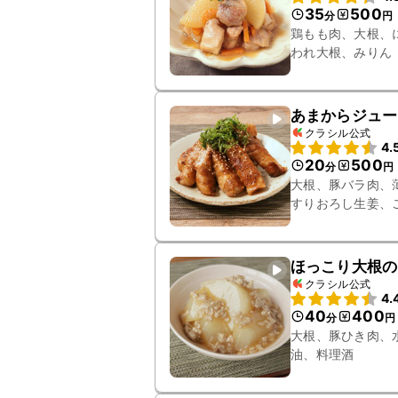
35
500
分
円
鶏もも肉、大根、
われ大根、みりん
あまからジュー
クラシル公式
4.
20
500
分
円
大根、豚バラ肉、
すりおろし生姜、
ほっこり大根の
クラシル公式
4.
40
400
分
円
大根、豚ひき肉、
油、料理酒