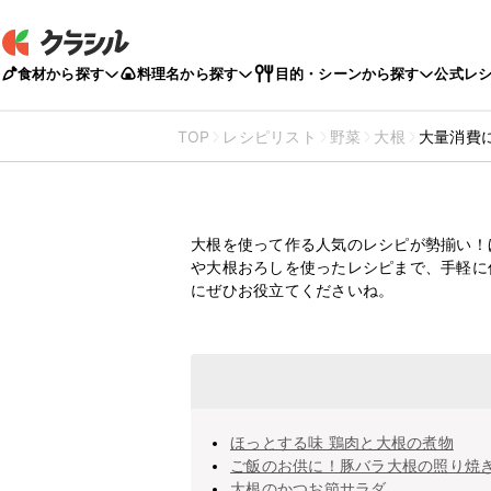
食材から探す
料理名から探す
目的・シーンから探す
公式レ
TOP
レシピリスト
野菜
大根
大量消費
大量消費にも！
大根を使った人気の
大根を使って作る人気のレシピが勢揃い！
や大根おろしを使ったレシピまで、手軽に
にぜひお役立てくださいね。
ほっとする味 鶏肉と大根の煮物
ご飯のお供に！豚バラ大根の照り焼
大根のかつお節サラダ