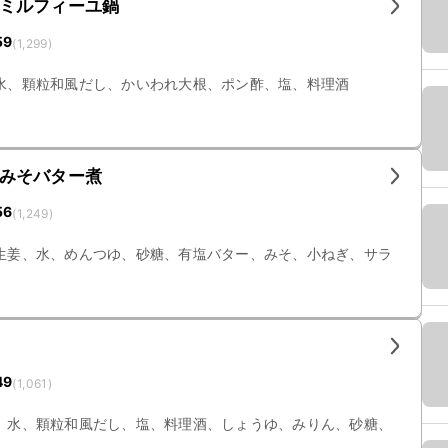
ミルフィーユ鍋
59
(
1,299
)
水、顆粒和風だし、かいわれ大根、ポン酢、塩、料理酒
みそバター煮
56
(
1,249
)
生姜、水、めんつゆ、砂糖、有塩バター、みそ、小ねぎ、サラ
49
(
1,061
)
、水、顆粒和風だし、塩、料理酒、しょうゆ、みりん、砂糖、