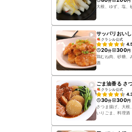
80
200
分
円
大根、ゆず、塩、
サッパリおいし
クラシル公式
4.
20
300
分
円
鶏むね肉、砂糖、
酒
ごま油香る さ
クラシル公式
4.
30
300
分
円
さつま揚げ、大根
いりごま、料理酒