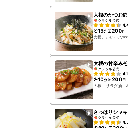
大根のかつお節
クラシル公式
4.
15
200
分
円
大根、かいわれ大
大根の甘辛みそ
クラシル公式
4.
10
200
分
円
大根、サラダ油、
さっぱりシャキ
クラシル公式
4.