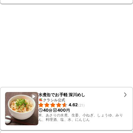
水煮缶でお手軽 深川めし
クラシル公式
4.62
(
21
)
40
400
分
円
米、あさりの水煮、生姜、小ねぎ、しょうゆ、みり
ん、料理酒、塩、水、にんじん