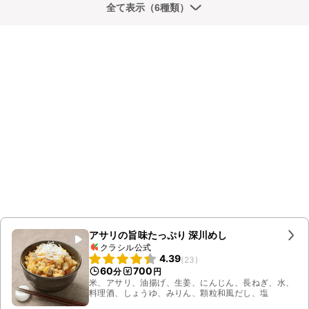
全て表示（6種類）
アサリの旨味たっぷり 深川めし
クラシル公式
4.39
(
23
)
60
700
分
円
米、アサリ、油揚げ、生姜、にんじん、長ねぎ、水、
料理酒、しょうゆ、みりん、顆粒和風だし、塩