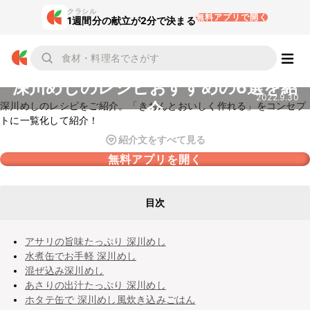
クラシル
無料アプリで開く
1週間分の献立が2分で決まる
深川めしのレシピおすすめの6選を紹
2022.9.30
介
深川めしのレシピをご紹介。「きちんとおいしく作れる」をコンセプ
トに一覧化して紹介！
紹介文をすべて見る
無料アプリを開く
目次
アサリの旨味たっぷり 深川めし
水煮缶でお手軽 深川めし
混ぜ込み深川めし
あさりの出汁たっぷり 深川めし
ホタテ缶で 深川めし風炊き込みごはん