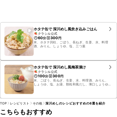
ホタテ缶で 深川めし風炊き込みごはん
クラシル公式
60
300
分
円
米、ホタテ貝柱、ごぼう、長ねぎ、生姜、水、料理
酒、みりん、しょうゆ、塩、三つ葉
ホタテ缶で 深川めし風梅茶漬け
クラシル公式
100
300
分
円
米、ごぼう、長ねぎ、生姜、水、料理酒、みりん、
しょうゆ、塩、お湯、顆粒和風だし、薄口しょうゆ、
ホタテの水煮、大葉、梅干し
TOP
レシピリスト
その他
深川めしのレシピおすすめの6選を紹介
こちらもおすすめ