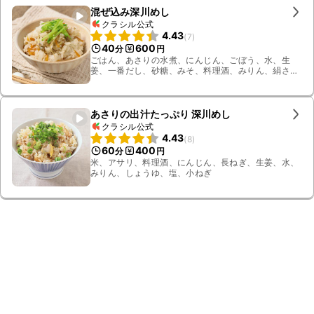
混ぜ込み深川めし
クラシル公式
4.43
(
7
)
40
600
分
円
ごはん、あさりの水煮、にんじん、ごぼう、水、生
姜、一番だし、砂糖、みそ、料理酒、みりん、絹さ
や、お湯、冷水
あさりの出汁たっぷり 深川めし
クラシル公式
4.43
(
8
)
60
400
分
円
米、アサリ、料理酒、にんじん、長ねぎ、生姜、水、
みりん、しょうゆ、塩、小ねぎ