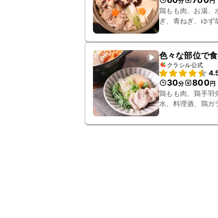
60
700
分
円
鶏もも肉、お湯、
ぎ、青ねぎ、ゆず
色々な部位で食
クラシル公式
4.
30
800
分
円
鶏もも肉、鶏手羽
水、料理酒、鶏ガ