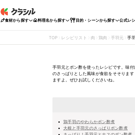
食材から探す
料理名から探す
目的・シーンから探す
公式レ
TOP
レシピリスト
肉
鶏肉
手羽元
手
手羽元とポン酢
手羽元とポン酢を使ったレシピです。味付
のさっぱりとした風味が食欲をそそります
ますよ。ぜひお試しくださいね。
鶏手羽のやわらかポン酢煮
大根と手羽元のさっぱりポン酢煮
さっぱり！手羽元とナスのポン酢煮