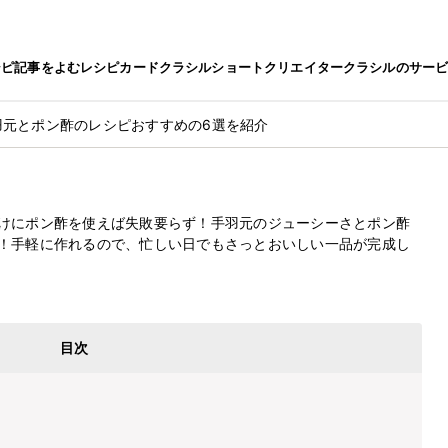
シピ
記事をよむ
レシピカード
クラシルショート
クリエイター
クラシルのサー
羽元とポン酢のレシピおすすめの6選を紹介
のレシピおすすめの6選を紹介
最終更新日
2024.8.23
けにポン酢を使えば失敗要らず！手羽元のジューシーさとポン酢
！手軽に作れるので、忙しい日でもさっとおいしい一品が完成し
目次