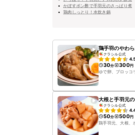
かぼすポン酢で手羽元のさっぱり煮
鶏肉しっとり！水炊き鍋
鶏手羽のやわら
クラシル公式
4.
30
300
分
円
ゆで卵、ブロッコ
大根と手羽元の
クラシル公式
4.
50
500
分
円
鶏手羽元、大根、