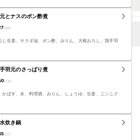
元とナスのポン酢煮
27
(
64
)
ろし生姜、サラダ油、ポン酢、みりん、大根おろし、鶏手羽
手羽元のさっぱり煮
50
(
14
)
、かぼす、水、料理酒、みりん、しょうゆ、生姜、ニンニク
水炊き鍋
45
(
57
)