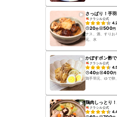
さっぱり！手羽
クラシル公式
4.
20
500
分
円
ナス、酒、すりお
元、水
かぼすポン酢で
クラシル公式
4.
40
400
分
円
鶏手羽元、ゆで卵
鶏肉しっとり！
クラシル公式
4.