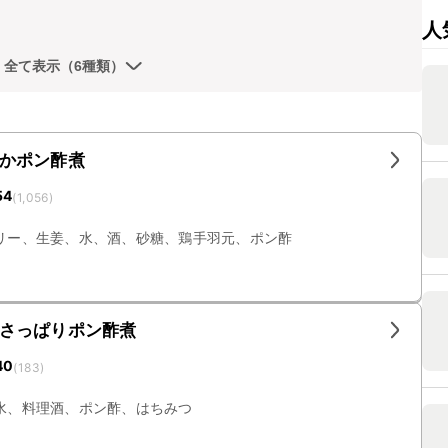
人
全て表示（6種類）
かポン酢煮
54
(
1,056
)
リー、生姜、水、酒、砂糖、鶏手羽元、ポン酢
さっぱりポン酢煮
40
(
183
)
水、料理酒、ポン酢、はちみつ