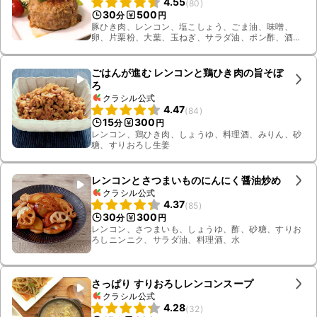
4.55
(
80
)
30
500
分
円
豚ひき肉、レンコン、塩こしょう、ごま油、味噌、
卵、片栗粉、大葉、玉ねぎ、サラダ油、ポン酢、酒、
ベビーチーズ、すりおろし生姜
ごはんが進む レンコンと鶏ひき肉の旨そぼ
ろ
クラシル公式
4.47
(
84
)
15
300
分
円
レンコン、鶏ひき肉、しょうゆ、料理酒、みりん、砂
糖、すりおろし生姜
レンコンとさつまいものにんにく醤油炒め
クラシル公式
4.37
(
85
)
30
300
分
円
レンコン、さつまいも、しょうゆ、酢、砂糖、すりお
ろしニンニク、サラダ油、料理酒、水
さっぱり すりおろしレンコンスープ
クラシル公式
4.28
(
32
)