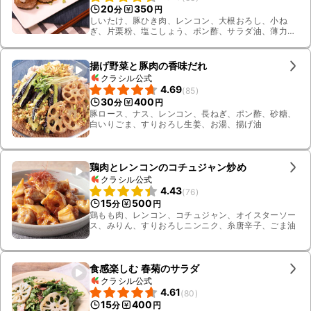
20
350
分
円
しいたけ、豚ひき肉、レンコン、大根おろし、小ね
ぎ、片栗粉、塩こしょう、ポン酢、サラダ油、薄力
粉、すりおろし生姜、水
揚げ野菜と豚肉の香味だれ
クラシル公式
4.69
(
85
)
30
400
分
円
豚ロース、ナス、レンコン、長ねぎ、ポン酢、砂糖、
白いりごま、すりおろし生姜、お湯、揚げ油
鶏肉とレンコンのコチュジャン炒め
クラシル公式
4.43
(
76
)
15
500
分
円
鶏もも肉、レンコン、コチュジャン、オイスターソー
ス、みりん、すりおろしニンニク、糸唐辛子、ごま油
食感楽しむ 春菊のサラダ
クラシル公式
4.61
(
80
)
15
400
分
円