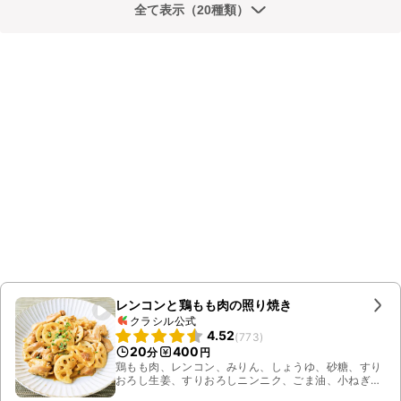
全て表示（20種類）
レンコンと鶏もも肉の照り焼き
クラシル公式
4.52
(
773
)
20
400
分
円
鶏もも肉、レンコン、みりん、しょうゆ、砂糖、すり
おろし生姜、すりおろしニンニク、ごま油、小ねぎ、
料理酒