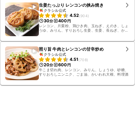
生姜たっぷり レンコンの挟み焼き
クラシル公式
4.52
(
904
)
30
400
分
円
レンコン、片栗粉、鶏ひき肉、玉ねぎ、えのき、しょ
うゆ、みりん、すりおろし生姜、生姜、長ねぎ、かい
われ大根、揚げ油、料理酒
照り旨 牛肉とレンコンの甘辛炒め
クラシル公式
4.51
(
708
)
20
600
分
円
牛こま切れ肉、レンコン、みりん、しょうゆ、砂糖、
すりおろしニンニク、ごま油、かいわれ大根、料理酒