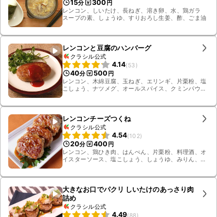
15
300
分
円
レンコン、しいたけ、長ねぎ、溶き卵、水、鶏ガラ
スープの素、しょうゆ、すりおろし生姜、酢、ごま油
レンコンと豆腐のハンバーグ
クラシル公式
4.14
(
53
)
40
500
分
円
レンコン、木綿豆腐、玉ねぎ、エリンギ、片栗粉、塩
こしょう、ナツメグ、オールスパイス、クミンパウ
ダー、米油、ケチャップ、しょうゆ、みりん、すりお
ろしニンニク、クレソン
レンコンチーズつくね
クラシル公式
4.54
(
102
)
20
400
分
円
レンコン、鶏ひき肉、はんぺん、片栗粉、料理酒、オ
イスターソース、塩こしょう、しょうゆ、みりん、は
ちみつ、すりおろし生姜、大葉、ごま油、プロセス
チーズ
大きなお口でパクリ しいたけのあっさり肉
詰め
クラシル公式
4.49
(
88
)