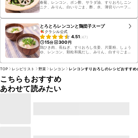
春菊、レンコン、ポン酢、サラダ油、すりおろしニン
ニク、みりん、白いりごま、酢、水、薄切りハーフ
ベーコン
とろとろレンコンと鶏団子スープ
クラシル公式
4.51
(
47
)
15
300
分
円
鶏ひき肉、長ねぎ、すりおろし生姜、片栗粉、しょう
ゆ、レンコン、顆粒和風だし、みりん、白すりごま、
小ねぎ、お湯
TOP
レシピリスト
野菜
レンコン
レンコンすりおろしのレシピおすすめ
こちらもおすすめ
あわせて読みたい