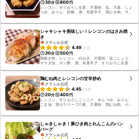
30
800
分
円
レンコン、すりおろし生姜、片栗粉、塩、大葉、しょ
うゆ、みりん、砂糖、酒、糸唐辛子、鶏ひき肉、サラ
ダ油
シャキシャキ美味しい！レンコンのはさみ焼
き
クラシル公式
4.49
(
112
)
30
500
分
円
鶏挽き肉、レンコン、白ねぎ、片栗粉、塩こしょう、
サラダ油、ポン酢、酒、糸唐辛子、すりおろし生姜
鶏むね肉とレンコンの甘辛炒め
クラシル公式
4.45
(
124
)
20
400
分
円
レンコン、すりおろしニンニク、めんつゆ、みりん、
ごま油、鶏ガラスープの素、片栗粉、鶏むね肉、小ね
ぎ
しゃきしゃき！豚ひき肉とれんこんのハン
バーグ
クラシル公式