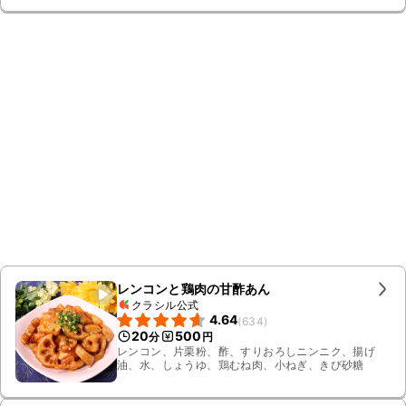
レンコンと鶏肉の甘酢あん
クラシル公式
4.64
(
634
)
20
500
分
円
レンコン、片栗粉、酢、すりおろしニンニク、揚げ
油、水、しょうゆ、鶏むね肉、小ねぎ、きび砂糖