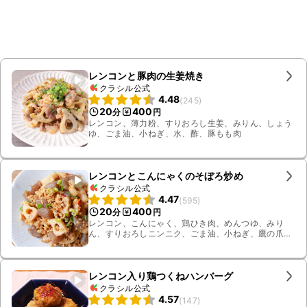
レンコンと豚肉の生姜焼き
クラシル公式
4.48
(
245
)
20
400
分
円
レンコン、薄力粉、すりおろし生姜、みりん、しょう
ゆ、ごま油、小ねぎ、水、酢、豚もも肉
レンコンとこんにゃくのそぼろ炒め
クラシル公式
4.47
(
595
)
20
400
分
円
レンコン、こんにゃく、鶏ひき肉、めんつゆ、みり
ん、すりおろしニンニク、ごま油、小ねぎ、鷹の爪輪
切り
レンコン入り鶏つくねハンバーグ
クラシル公式
4.57
(
147
)