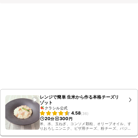
レンジで簡単 生米から作る本格チーズリ
ゾット
クラシル公式
4.58
(
36
)
20
300
分
円
米、水、玉ねぎ、コンソメ顆粒、オリーブオイル、す
りおろしニンニク、ピザ用チーズ、粉チーズ、バジ
ル、粗挽き黒こしょう、ブロックベーコン