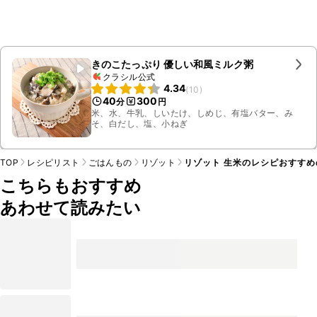
きのこたっぷり 優しい和風ミルク粥
クラシル公式
4.34
(
10
)
40
300
分
円
米、水、牛乳、しいたけ、しめじ、有塩バター、み
そ、白だし、塩、小ねぎ
TOP
レシピリスト
ごはんもの
リゾット
リゾット 生米のレシピおすすめ
こちらもおすすめ
あわせて読みたい