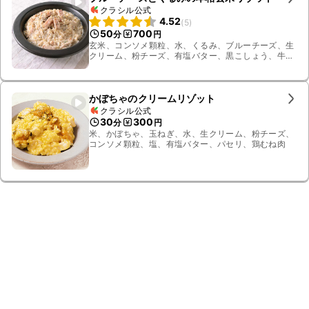
クラシル公式
4.52
(
5
)
50
700
分
円
玄米、コンソメ顆粒、水、くるみ、ブルーチーズ、生
クリーム、粉チーズ、有塩バター、黒こしょう、牛
乳、ブロックベーコン
かぼちゃのクリームリゾット
クラシル公式
30
300
分
円
米、かぼちゃ、玉ねぎ、水、生クリーム、粉チーズ、
コンソメ顆粒、塩、有塩バター、パセリ、鶏むね肉