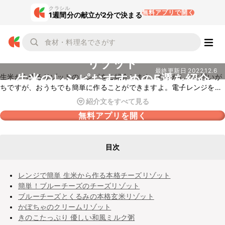
クラシル
無料アプリで開く
1週間分の献立が2分で決まる
リゾット
最終更新日
2022.12.6
生米のレシピおすすめの5選を紹介
生米から作るリゾットのレシピをご紹介します。むずかしいと思いが
ちですが、おうちでも簡単に作ることができますよ。電子レンジを
使ったレシピもあるので、ぜひためしてみてくださいね。
紹介文をすべて見る
無料アプリを開く
目次
レンジで簡単 生米から作る本格チーズリゾット
簡単！ブルーチーズのチーズリゾット
ブルーチーズとくるみの本格玄米リゾット
かぼちゃのクリームリゾット
きのこたっぷり 優しい和風ミルク粥