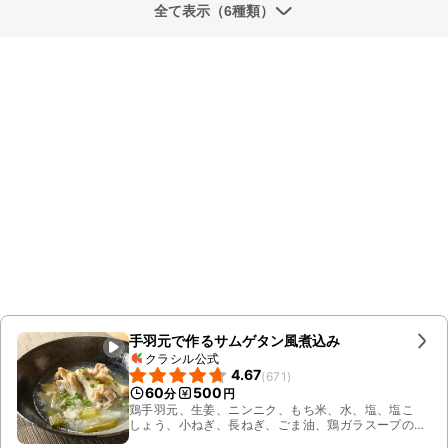
全て表示（6種類）
手羽元で作るサムゲタン風煮込み
クラシル公式
4.67
(
671
)
60
500
分
円
鶏手羽元、生姜、ニンニク、もち米、水、塩、塩こ
しょう、小ねぎ、長ねぎ、ごま油、鶏ガラスープの
素、料理酒