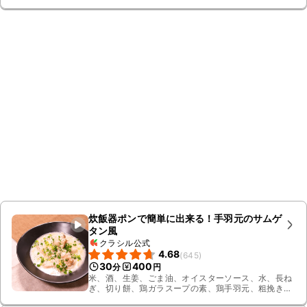
炊飯器ポンで簡単に出来る！手羽元のサムゲ
タン風
クラシル公式
4.68
(
645
)
30
400
分
円
米、酒、生姜、ごま油、オイスターソース、水、長ね
ぎ、切り餅、鶏ガラスープの素、鶏手羽元、粗挽き黒
こしょう、小ねぎ