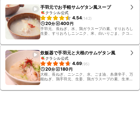
手羽元でお手軽サムゲタン風スープ
クラシル公式
4.54
(
142
)
20
400
分
円
手羽元、長ねぎ、水、鶏ガラスープの素、すりおろし
生姜、すりおろしニンニク、米、白いりごま、クコの
実
炊飯器で手羽元と大根のサムゲタン風
クラシル公式
4.69
(
95
)
20
180
分
円
大根、長ねぎ、ニンニク、水、ごま油、糸唐辛子、万
能ねぎ、鶏手羽元、生姜、鶏ガラスープの素、生米、
料理酒