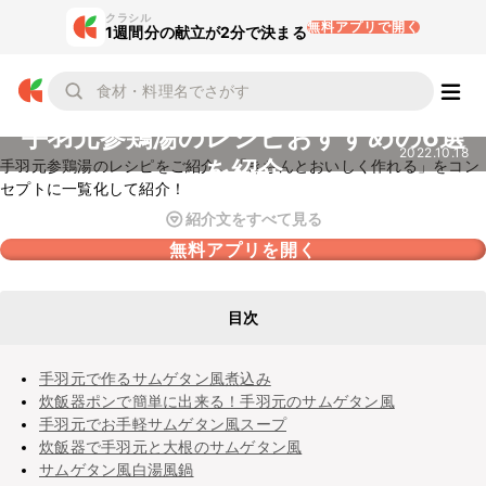
クラシル
無料アプリで開く
1週間分の献立が2分で決まる
手羽元参鶏湯のレシピおすすめの6選
2022.10.18
を紹介
手羽元参鶏湯のレシピをご紹介。「きちんとおいしく作れる」をコン
セプトに一覧化して紹介！
紹介文をすべて見る
無料アプリを開く
目次
手羽元で作るサムゲタン風煮込み
炊飯器ポンで簡単に出来る！手羽元のサムゲタン風
手羽元でお手軽サムゲタン風スープ
炊飯器で手羽元と大根のサムゲタン風
サムゲタン風白湯風鍋