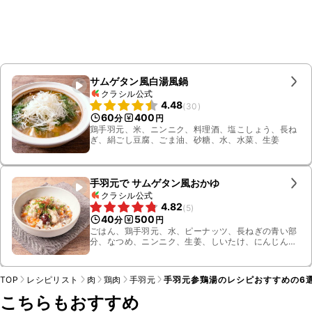
サムゲタン風白湯風鍋
クラシル公式
4.48
(
30
)
60
400
分
円
鶏手羽元、米、ニンニク、料理酒、塩こしょう、長ね
ぎ、絹ごし豆腐、ごま油、砂糖、水、水菜、生姜
手羽元で サムゲタン風おかゆ
クラシル公式
4.82
(
5
)
40
500
分
円
ごはん、鶏手羽元、水、ピーナッツ、長ねぎの青い部
分、なつめ、ニンニク、生姜、しいたけ、にんじん、
ダシダ、小ねぎ、糸唐辛子
TOP
レシピリスト
肉
鶏肉
手羽元
手羽元参鶏湯のレシピおすすめの6
こちらもおすすめ