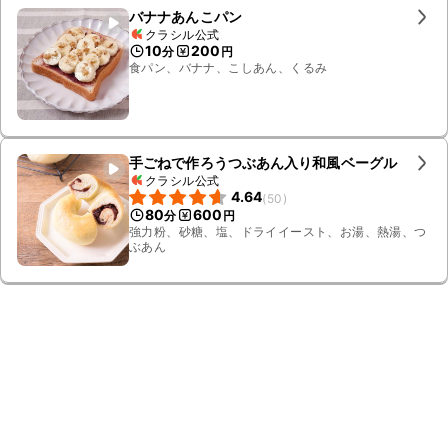
バナナあんこパン
クラシル公式
10
200
分
円
食パン、バナナ、こしあん、くるみ
手ごねで作ろうつぶあん入り和風ベーグル
クラシル公式
4.64
(
50
)
80
600
分
円
強力粉、砂糖、塩、ドライイースト、お湯、熱湯、つ
ぶあん