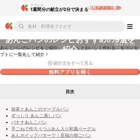
クラシル
無料アプリで開く
1週間分の献立が2分で決まる
あんこパンのレシピおすすめの9選を
2022.10.20
紹介
あんこパンのレシピをご紹介。「きちんとおいしく作れる」をコンセ
プトに一覧化して紹介！
紹介文をすべて見る
無料アプリを開く
目次
抹茶とあんこのマーブルパン
ずっしり あんこ蒸しパン
バナナあんこパン
手ごねで作ろうつぶあん入り和風ベーグル
あんホイップバターで！至福の朝ごパン