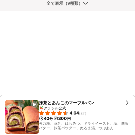
全て表示（9種類）
抹茶とあんこのマーブルパン
クラシル公式
4.64
(
87
)
40
300
分
円
強力粉、豆乳、はちみつ、ドライイースト、塩、無塩
バター、抹茶パウダー、ぬるま湯、つぶあん