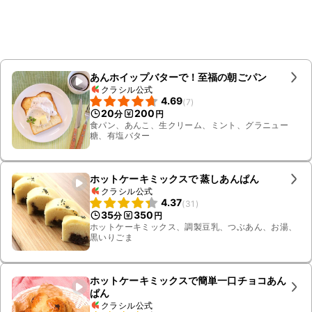
あんホイップバターで！至福の朝ごパン
クラシル公式
4.69
(
7
)
20
200
分
円
食パン、あんこ、生クリーム、ミント、グラニュー
糖、有塩バター
ホットケーキミックスで 蒸しあんぱん
クラシル公式
4.37
(
31
)
35
350
分
円
ホットケーキミックス、調製豆乳、つぶあん、お湯、
黒いりごま
ホットケーキミックスで簡単一口チョコあん
ぱん
クラシル公式