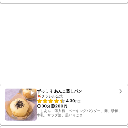
ずっしり あんこ蒸しパン
クラシル公式
4.39
(
12
)
30
200
分
円
こしあん、薄力粉、ベーキングパウダー、卵、砂糖、
牛乳、サラダ油、黒いりごま