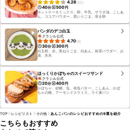
4.28
(
33
)
40
500
分
円
ホットケーキミックス、卵、牛乳、サラダ油、こしあ
ん、ココアパウダー、黒いりごま、溶き卵
パンダのデコ白玉
クラシル公式
4.70
(
9
)
30
300
分
円
白玉粉、水、黒ねりごま、白あん、抹茶パウダー、お
湯、氷水
ほっくりかぼちゃのスイーツサンド
クラシル公式
20
400
分
円
かぼちゃ、砂糖、塩、有塩バター、こしあん、かぼ
ちゃの種、アーモンドスライス、ライ麦パン
TOP
レシピリスト
その他
あんこパンのレシピおすすめの9選を紹介
こちらもおすすめ