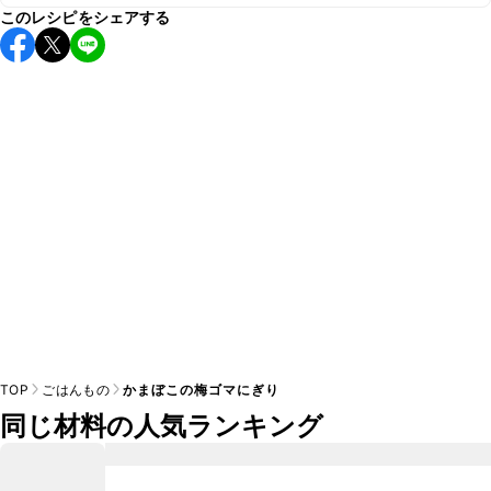
このレシピをシェアする
保存期間は冷蔵で当日中が目安です。なるべくお早めにお召
し上がりください。

A
※日持ちは目安です。
こちら
の注意事項をご確認の上、正し
TOP
ごはんもの
かまぼこの梅ゴマにぎり
同じ材料の人気ランキング