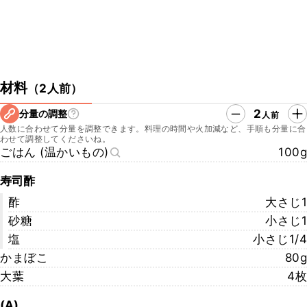
材料
（
2人前
）
2
分量の調整
人前
人数に合わせて分量を調整できます。料理の時間や火加減など、手順も分量に合
わせて調整してくださいね。
ごはん (温かいもの)
100g
寿司酢
酢
大さじ1
砂糖
小さじ1
塩
小さじ1/4
かまぼこ
80g
大葉
4枚
(A)