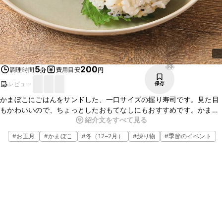
122
5
200
調理時間
費用目安
分
円
レビュー
保存
かまぼこにごはんをサンドした、一口サイズの握り寿司です。見た目
もかわいいので、ちょっとしたおもてなしにもおすすめです。かまぼ
紹介文をすべて見る
この弾力とゴマのザクザクとした食感が楽しい一品です。お酒のおつ
まみにもぴったりです。
#
お正月
#
かまぼこ
#
冬（12–2月）
#
練り物
#
季節のイベント