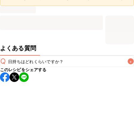
よくある質問
Q
日持ちはどれくらいですか？
+
このレシピをシェアする
保存期間は冷蔵で翌日中が目安です。なるべくお早めにお召
し上がりください。

A
※日持ちは目安です。
こちら
の注意事項をご確認の上、正し