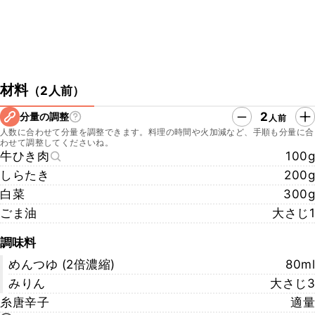
材料
（
2人前
）
2
分量の調整
人前
人数に合わせて分量を調整できます。料理の時間や火加減など、手順も分量に合
わせて調整してくださいね。
牛ひき肉
100g
しらたき
200g
白菜
300g
ごま油
大さじ1
調味料
めんつゆ (2倍濃縮)
80ml
みりん
大さじ3
糸唐辛子
適量