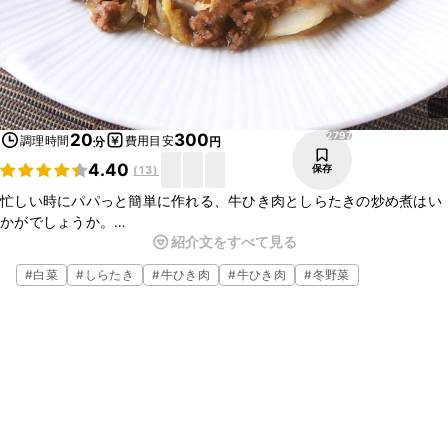
2797
20
300
調理時間
費用目安
分
円
4.40
保存
(
13
)
忙しい時にパパっと簡単に作れる、牛ひき肉としらたきの炒め煮はい
かがでしょうか。
紹介文をすべて見る
甘めの味付けの炒め煮は、ごはんがとても進みますよ。
ビールや日本酒のおつまみとしても、最適なので、是非作ってみてく
#
白菜
#
しらたき
#
牛ひき肉
#
牛ひき肉
#
冬野菜
ださいね。