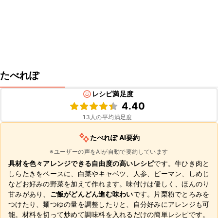
たべれぽ
レシピ満足度
4.40
13
人の平均満足度
たべれぽ AI要約
※ユーザーの声をAIが自動で要約しています
具材を色々アレンジできる自由度の高いレシピ
です。牛ひき肉と
しらたきをベースに、白菜やキャベツ、人参、ピーマン、しめじ
などお好みの野菜を加えて作れます。味付けは優しく、ほんのり
甘みがあり、
ご飯がどんどん進む味わい
です。片栗粉でとろみを
つけたり、麺つゆの量を調整したりと、自分好みにアレンジも可
能。材料を切って炒めて調味料を入れるだけの簡単レシピです。