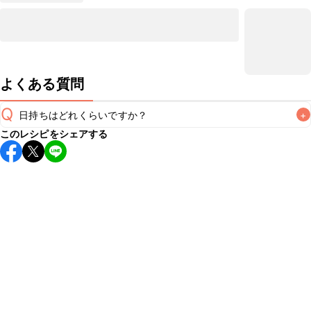
よくある質問
Q
日持ちはどれくらいですか？
+
このレシピをシェアする
保存期間は冷蔵で当日中が目安です。なるべくお早めにお召
し上がりください。

A
※日持ちは目安です。
こちら
の注意事項をご確認の上、正し