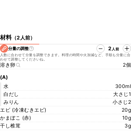
材料
（
2人前
）
2
分量の調整
人前
人数に合わせて分量を調整できます。料理の時間や火加減など、手順も分量に合
わせて調整してくださいね。
溶き卵
2個
(A)
水
300ml
白だし
大さじ1
みりん
小さじ2
エビ (冷凍むきエビ)
20g
かまぼこ (赤)
10g
干し椎茸
3g