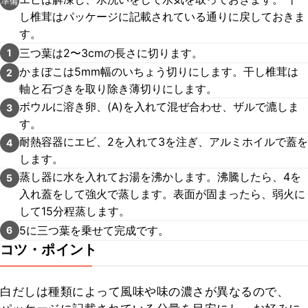
準備
し椎茸はパッケージに記載されている通りに戻しておきま
す。
三つ葉は2〜3cmの長さに切ります。
1
かまぼこは5mm幅のいちょう切りにします。干し椎茸は
2
軸と石づきを取り除き薄切りにします。
ボウルに溶き卵、(A)を入れて混ぜ合わせ、ザルで漉しま
3
す。
耐熱容器にエビ、2を入れて3を注ぎ、アルミホイルで蓋を
4
します。
蒸し器に水を入れてお湯を沸かします。沸騰したら、4を
5
入れ蓋をして強火で蒸します。表面が固まったら、弱火に
して15分程蒸します。
5に三つ葉を乗せて完成です。
6
コツ・ポイント
白だしは種類によって風味や味の濃さが異なるので、