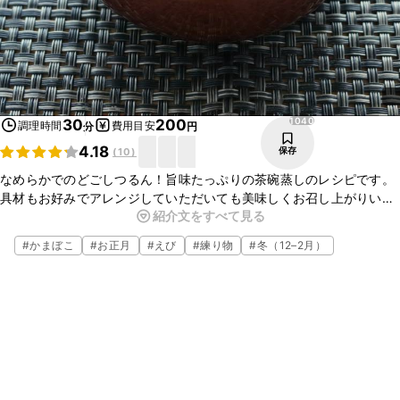
1040
30
200
調理時間
費用目安
分
円
4.18
保存
(
10
)
なめらかでのどごしつるん！旨味たっぷりの茶碗蒸しのレシピです。
具材もお好みでアレンジしていただいても美味しくお召し上がりいた
紹介文をすべて見る
だけます。おもてなし料理としても喜ばれること間違いなし。ぜひご
家庭で作ってみてくださいね。
#
かまぼこ
#
お正月
#
えび
#
練り物
#
冬（12–2月）