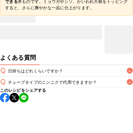
できる
丼ものです。ミョウガやシソ、かいわれ大根をトッピング
すると、さらに爽やかな一品に仕上がります。
よくある質問
Q
日持ちはどれくらいですか？
+
Q
チューブタイプのニンニクで代用できますか？
+
こちらのレシピは出来たてをお召し上がりいただくことをお
このレシピをシェアする
すすめします。

A
チューブタイプのニンニクを使用してもお作りいただけま
A
す。小さじ1/3を目安に加え、お好みの風味になるようご調
※日持ちは目安です。
こちら
の注意事項をご確認の上、正し