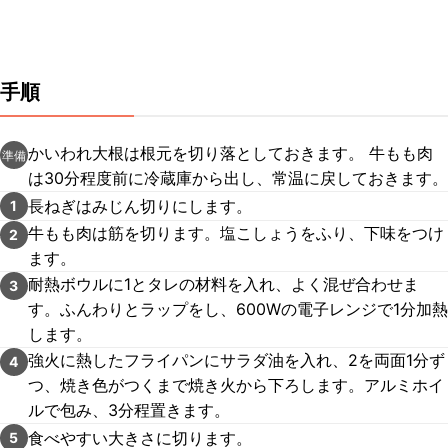
手順
かいわれ大根は根元を切り落としておきます。 牛もも肉
準備
は30分程度前に冷蔵庫から出し、常温に戻しておきます。
長ねぎはみじん切りにします。
1
牛もも肉は筋を切ります。塩こしょうをふり、下味をつけ
2
ます。
耐熱ボウルに1とタレの材料を入れ、よく混ぜ合わせま
3
す。ふんわりとラップをし、600Wの電子レンジで1分加熱
します。
強火に熱したフライパンにサラダ油を入れ、2を両面1分ず
4
つ、焼き色がつくまで焼き火から下ろします。アルミホイ
ルで包み、3分程置きます。
食べやすい大きさに切ります。
5