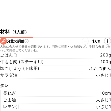
材料
（
1人前
）
1
分量の調整
人前
人数に合わせて分量を調整できます。料理の時間や火加減など、手順も分量に合
わせて調整してくださいね。
ごはん
200g
牛もも肉 (ステーキ用)
100g
塩こしょう (下味用)
ふたつまみ
サラダ油
小さじ1
タレ
長ねぎ
10cm
ごま油
大さじ1
レモン汁
小さじ1