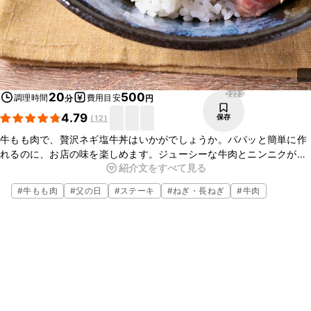
2223
20
500
調理時間
費用目安
分
円
4.79
保存
(
12
)
牛もも肉で、贅沢ネギ塩牛丼はいかがでしょうか。パパッと簡単に作
れるのに、お店の味を楽しめます。ジューシーな牛肉とニンニクが効
紹介文をすべて見る
いたネギ塩タレが絶妙にマッチし、後を引く美味しさですよ。ガッツ
リ食べたい時にぜひ作ってみてくださいね。
#
牛もも肉
#
父の日
#
ステーキ
#
ねぎ・長ねぎ
#
牛肉