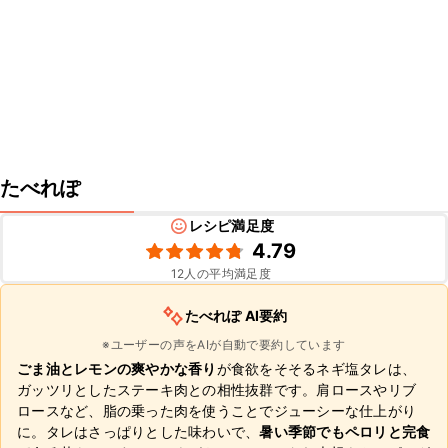
たべれぽ
レシピ満足度
4.79
12
人の平均満足度
たべれぽ AI要約
※ユーザーの声をAIが自動で要約しています
ごま油とレモンの爽やかな香り
が食欲をそそるネギ塩タレは、
ガッツリとしたステーキ肉との相性抜群です。肩ロースやリブ
ロースなど、脂の乗った肉を使うことでジューシーな仕上がり
に。タレはさっぱりとした味わいで、
暑い季節でもペロリと完食