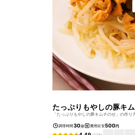
たっぷりもやしの豚キ
「
たっぷりもやしの豚キムチのせ
」の作り
30
500
調理時間
費用目安
分
円
4.49
(
178
)