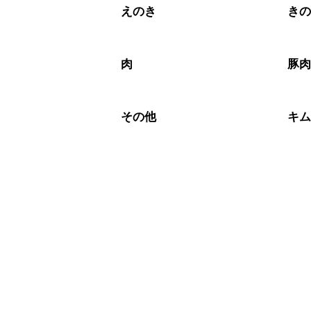
えのき
き
肉
豚
その他
キ