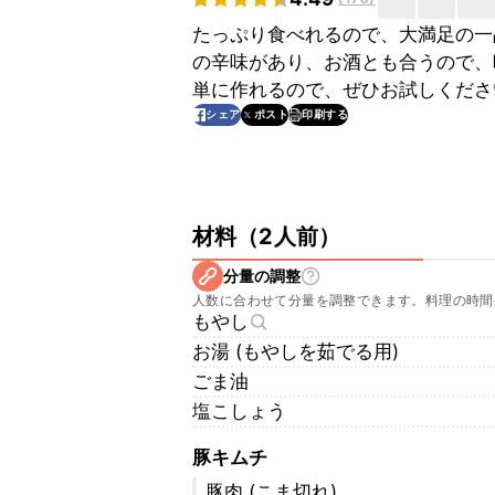
たっぷり食べれるので、大満足の一
の辛味があり、お酒とも合うので、
単に作れるので、ぜひお試しくださ
印刷する
シェア
ポスト
材料
（
2人前
）
分量の調整
人数に合わせて分量を調整できます。料理の時間
もやし
お湯 (もやしを茹でる用)
ごま油
塩こしょう
豚キムチ
豚肉 (こま切れ)