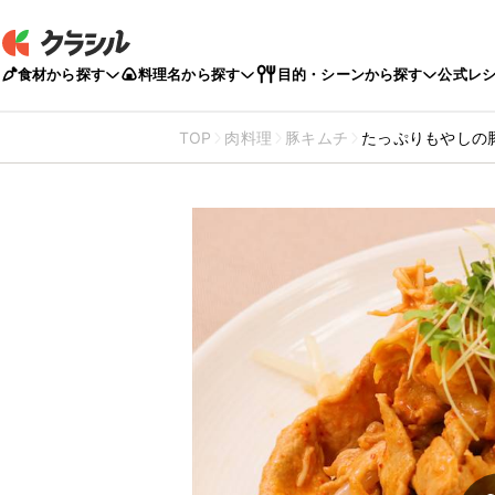
食材から探す
料理名から探す
目的・シーンから探す
公式レ
TOP
肉料理
豚キムチ
たっぷりもやしの