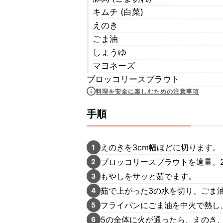
キムチ (白菜)
えのき
ごま油
しょうゆ
マヨネーズ
ブロッコリースプラウト
料理を安全に楽しむための注意事項
手順
えのきを3cm幅ほどに切ります。
1
ブロッコリースプラウトを適量、
2
もやしをサッと茹でます。
3
茹で上がった3の水を切り、ごま
4
フライパンにごま油を中火で熱し
5
5の全体に火が通ったら、えのき
6