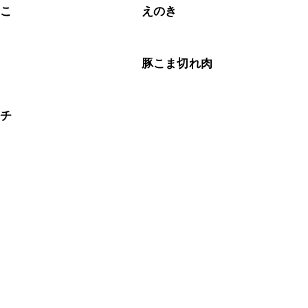
のこ
えのき
肉
豚こま切れ肉
ムチ