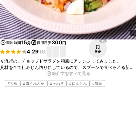
1057
15
300
調理時間
費用目安
分
円
4.29
保存
(
6
)
今流行の、チョップドサラダを和風にアレンジしてみました。
具材を全て粗みじん切りにしているので、スプーンで食べられる新感
紹介文をすべて見る
覚サラダです。
冷蔵庫の残り野菜を刻んで、お好きなドレッシングで食べるのもオス
#
大根
#
ほうれん草
#
玉ねぎ
#
にんじん
#
野菜
スメです。