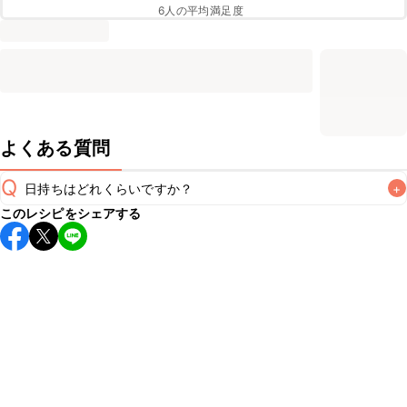
6
人の平均満足度
よくある質問
Q
日持ちはどれくらいですか？
+
このレシピをシェアする
保存期間は冷蔵で当日中が目安です。なるべくお早めにお召
し上がりください。

A
※日持ちは目安です。
こちら
の注意事項をご確認の上、正し