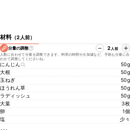
材料
（
2人前
）
2
分量の調整
人前
人数に合わせて分量を調整できます。料理の時間や火加減など、手順も分量に合
わせて調整してくださいね。
にんじん
50g
大根
50g
玉ねぎ
50g
ほうれん草
50g
ラディッシュ
50g
大葉
3枚
卵
1個
塩
少々