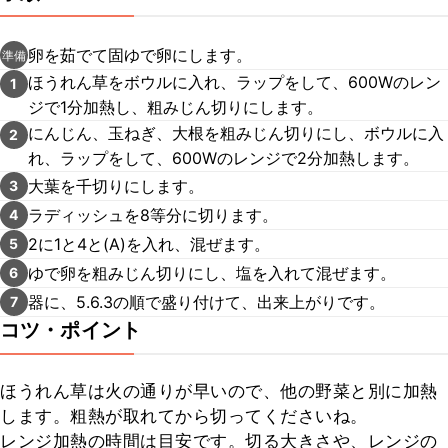
卵を茹でて固ゆで卵にします。
準備
ほうれん草をボウルに入れ、ラップをして、600Wのレン
1
ジで1分加熱し、粗みじん切りにします。
にんじん、玉ねぎ、大根を粗みじん切りにし、ボウルに入
2
れ、ラップをして、600Wのレンジで2分加熱します。
大葉を千切りにします。
3
ラディッシュを8等分に切ります。
4
2に1と4と(A)を入れ、混ぜます。
5
ゆで卵を粗みじん切りにし、塩を入れて混ぜます。
6
器に、5.6.3の順で盛り付けて、出来上がりです。
7
コツ・ポイント
ほうれん草は火の通りが早いので、他の野菜と別に加熱
します。粗熱が取れてから切ってくださいね。

レンジ加熱の時間は目安です。切る大きさや、レンジの