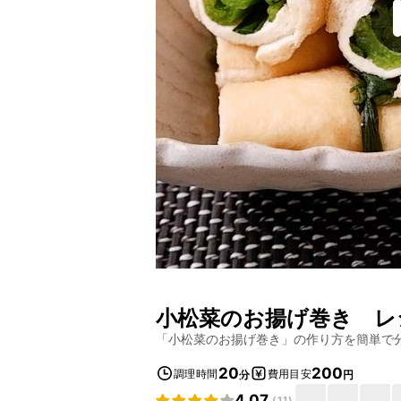
小松菜のお揚げ巻き
レ
「
小松菜のお揚げ巻き
」の作り方を簡単で
20
200
調理時間
費用目安
分
円
4.07
(
11
)