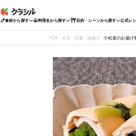
食材から探す
料理名から探す
目的・シーンから探す
公式レ
TOP
大豆・豆腐
油揚げ
小松菜のお揚げ