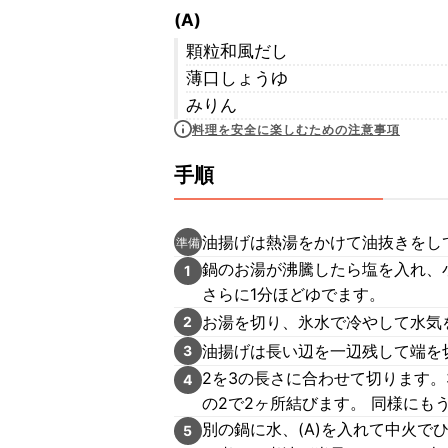
(A)
顆粒和風だし
薄口しょうゆ
みりん
料理を安全に楽しむための注意事項
手順
油揚げは熱湯をかけて油抜きをし
準備
鍋のお湯が沸騰したら塩を入れ、
1
さらに1分ほどゆでます。
お湯を切り、氷水で冷やして水気
2
油揚げは長い辺を一辺残して端を
3
2を3の長さに合わせて切ります
4
の2で2ヶ所結びます。 同様にも
別の鍋に水、(A)を入れて中火で
5