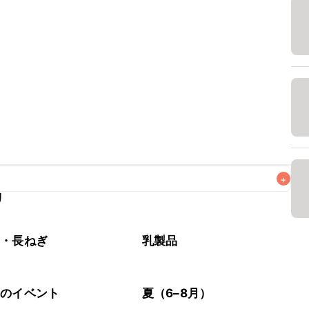
+
リ
なるべくお早めにお召し上がりください。

ぎ・長ねぎ
乳製品
節のイベント
夏（6–8月）