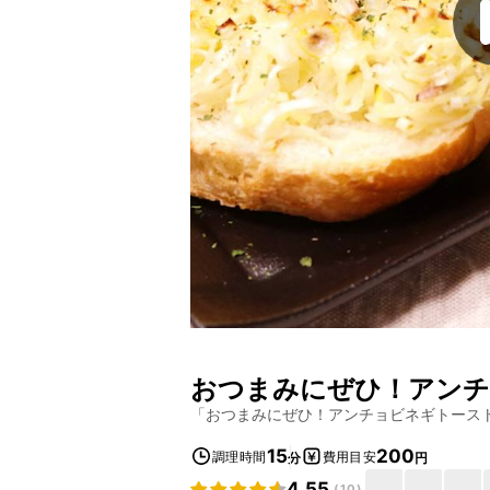
おつまみにぜひ！アンチ
「
おつまみにぜひ！アンチョビネギトース
15
200
調理時間
費用目安
分
円
4.55
(
10
)