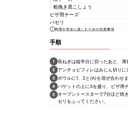
粗挽き黒こしょう
ピザ用チーズ
パセリ
料理を安全に楽しむための注意事項
手順
長ねぎは縦半分に切ったあと、薄
1
アンチョビフィレはみじん切りに
2
ボウルに1、2と(A)を混ぜ合わせ
3
バゲットの上に3を盛り、ピザ用
4
オーブントースターで7分ほど焼
5
セリをふってください。