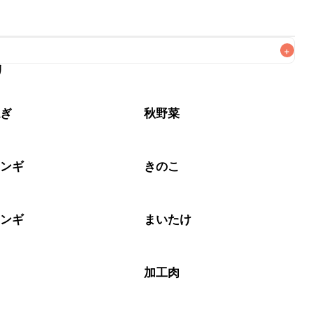
+
リ
なるべくお早めにお召し上がりください。

ねぎ
秋野菜
リンギ
きのこ
リンギ
まいたけ
加工肉