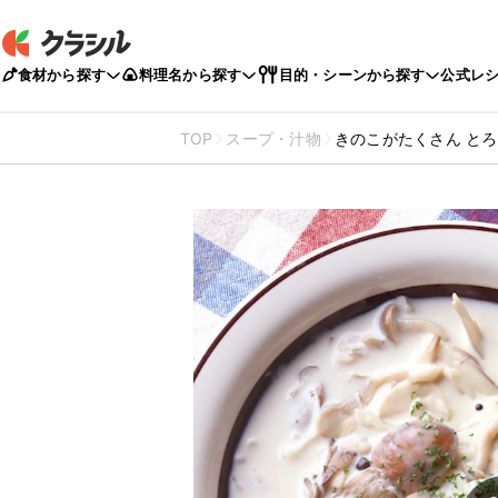
食材から探す
料理名から探す
目的・シーンから探す
公式レ
TOP
スープ・汁物
きのこがたくさん と