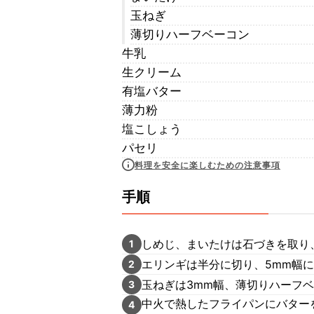
玉ねぎ
薄切りハーフベーコン
牛乳
生クリーム
有塩バター
薄力粉
塩こしょう
パセリ
料理を安全に楽しむための注意事項
手順
しめじ、まいたけは石づきを取り
1
エリンギは半分に切り、5mm幅
2
玉ねぎは3mm幅、薄切りハーフベ
3
中火で熱したフライパンにバターを
4