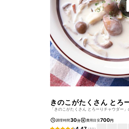
きのこがたくさん とろ
「
きのこがたくさん とろーりチャウダー
」
30
700
調理時間
費用目安
分
円
4.47
(
50
)