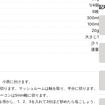
1/4個
記
6枚
300ml
100ml
20g
大さじ1
少々
適量
、小房に分けます。
に切ります。マッシュルームは軸を取り、半分に切ります。
ーコンは5mm幅に切ります。
溶かし、1、2、3を入れて3分ほど炒めたら塩こしょう、