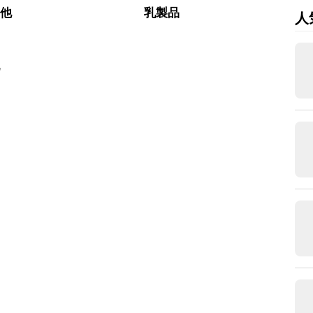
の他
乳製品
人
乳