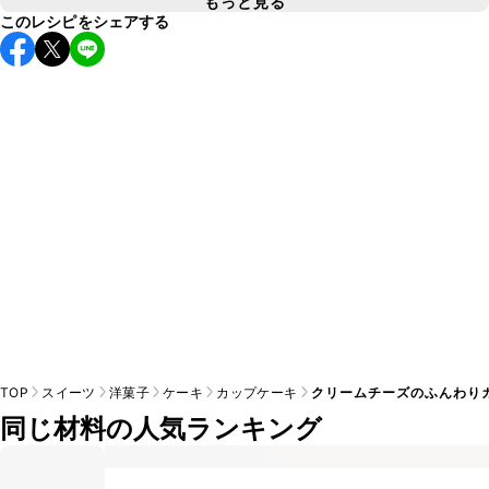
A
もっと見る
め、お持ち運びの際は保冷剤をつけることをおすすめいたし
このレシピをシェアする
レシピでは170℃に予熱したオーブンで焼き上げています。
オーブンに予熱機能がある場合はそちらを使用してくださ
A
い。予熱機能がない場合はレシピの温度に設定し、10分程空
TOP
スイーツ
洋菓子
ケーキ
カップケーキ
クリームチーズのふんわり
同じ材料の人気ランキング