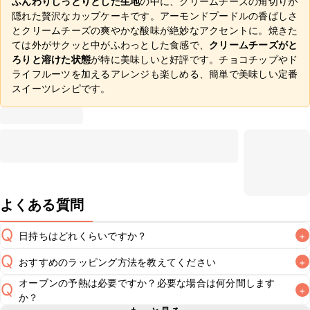
ふんわりしっとりとした生地
の中に、クリームチーズの角切りが
隠れた贅沢なカップケーキです。アーモンドプードルの香ばしさ
とクリームチーズの爽やかな酸味が絶妙なアクセントに。焼きた
ては外がサクッと中がふわっとした食感で、
クリームチーズがと
ろりと溶けた状態
が特に美味しいと好評です。チョコチップやド
ライフルーツを加えるアレンジも楽しめる、簡単で美味しい定番
スイーツレシピです。
よくある質問
Q
日持ちはどれくらいですか？
+
Q
おすすめのラッピング方法を教えてください
+
冷蔵保存で翌日中が目安です。なるべくお早めにお召し上が
A
オーブンの予熱は必要ですか？必要な場合は何分間します
Q
+
こちら
でラッピング方法をご紹介しています。お好みのラッ
か？
ピング方法をお試しください。なお、要冷蔵のスイーツのた