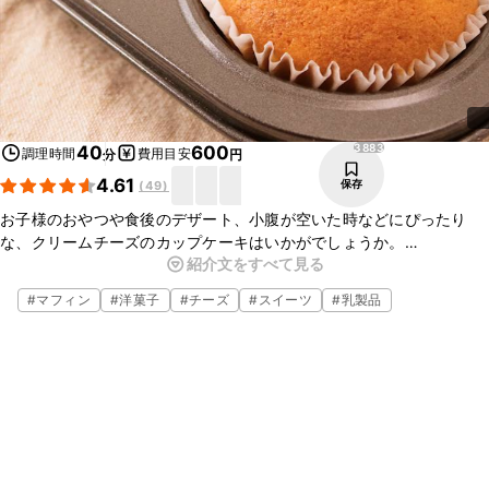
3883
40
600
調理時間
費用目安
分
円
4.61
保存
(
49
)
お子様のおやつや食後のデザート、小腹が空いた時などにぴったり
な、クリームチーズのカップケーキはいかがでしょうか。
紹介文をすべて見る
アーモンドプードルを入れることで、香ばしく綺麗な焼き色になりま
すよ。
#
マフィン
#
洋菓子
#
チーズ
#
スイーツ
#
乳製品
是非作ってみてくださいね。