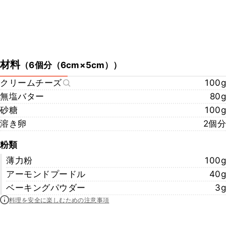
材料
（
6個分（6cm×5cm）
）
クリームチーズ
100g
無塩バター
80g
砂糖
100g
溶き卵
2個分
粉類
薄力粉
100g
アーモンドプードル
40g
ベーキングパウダー
3g
料理を安全に楽しむための注意事項