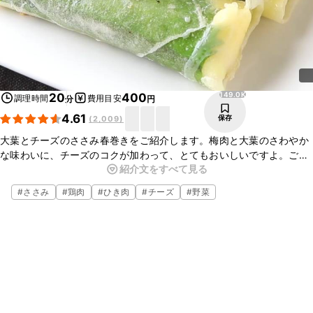
149.0K
20
400
調理時間
費用目安
分
円
4.61
保存
(
2,009
)
大葉とチーズのささみ春巻きをご紹介します。梅肉と大葉のさわやか
な味わいに、チーズのコクが加わって、とてもおいしいですよ。ごは
紹介文をすべて見る
んのおかずにも、お酒のおつまみにもおすすめなので、ぜひお試しく
ださいね。
#
ささみ
#
鶏肉
#
ひき肉
#
チーズ
#
野菜