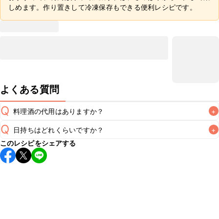
しめます。作り置きして冷凍保存もできる便利レシピです。
よくある質問
Q
料理酒の代用はありますか？
+
Q
日持ちはどれくらいですか？
+
A
このレシピをシェアする
保存期間は冷蔵で翌日中が目安です。なるべくお早めにお召
し上がりください。

A
※日持ちは目安です。
こちら
の注意事項をご確認の上、正し