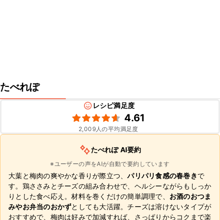
たべれぽ
レシピ満足度
4.61
2,009
人の平均満足度
たべれぽ AI要約
※ユーザーの声をAIが自動で要約しています
大葉と梅肉の爽やかな香りが際立つ、
パリパリ食感の春巻き
で
す。鶏ささみとチーズの組み合わせで、ヘルシーながらもしっか
りとした食べ応え。材料を巻くだけの簡単調理で、
お酒のおつま
みやお弁当のおかず
としても大活躍。チーズは溶けないタイプが
おすすめで、梅肉は好みで加減すれば、さっぱりからコクまで楽