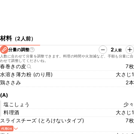
材料
（
2人前
）
2
分量の調整
人前
人数に合わせて分量を調整できます。料理の時間や火加減など、手順も分量に合
わせて調整してくださいね。
春巻きの皮
7枚
水溶き薄力粉 (のり用)
大さじ1
鶏ささみ
2本
(A)
塩こしょう
少々
料理酒
大さじ1
スライスチーズ (とろけないタイプ)
7枚
代用OK