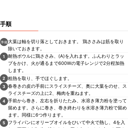
手順
大葉は軸を切り落としておきます。 鶏ささみは筋を取り
準備
除いておきます。
耐熱ボウルに鶏ささみ、(A)を入れます。ふんわりとラッ
1
プをかけ、火が通るまで600Wの電子レンジで2分程加熱
します。
粗熱を取り、手でほぐします。
2
春巻きの皮の手前にスライスチーズ、奥に大葉をのせ、ス
3
ライスチーズの上に2、梅肉を重ねます。
手前から巻き、左右を折りたたみ、水溶き薄力粉を塗って
4
留めます。さらに巻き、巻き終わりを水溶き薄力粉で留め
ます。同様に6つ作ります。
フライパンにオリーブオイルをひいて中火で熱し、4を入
5