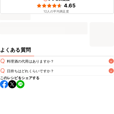
4.65
12
人の平均満足度
よくある質問
Q
料理酒の代用はありますか？
+
Q
日持ちはどれくらいですか？
+
A
このレシピをシェアする
保存期間は冷蔵で翌日中が目安です。なるべくお早めにお召
し上がりください。

A
※日持ちは目安です。
こちら
の注意事項をご確認の上、正し