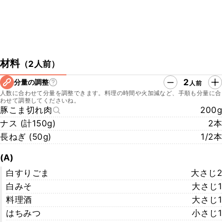
材料
（
2人前
）
2
分量の調整
人前
人数に合わせて分量を調整できます。料理の時間や火加減など、手順も分量に合
わせて調整してくださいね。
豚こま切れ肉
200g
ナス (計150g)
2本
長ねぎ (50g)
1/2本
(A)
白すりごま
大さじ2
白みそ
大さじ1
料理酒
大さじ1
はちみつ
小さじ1