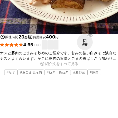
235
20
400
調理時間
費用目安
分
円
4.65
保存
(
12
)
ナスと豚肉のごまみそ炒めのご紹介です。甘みの強い白みそは淡白な
ナスとよく合います。そこに豚肉の旨味とごまの香ばしさも加わり、
紹介文をすべて見る
ごはんのおかずにぴったりな一品となっています。今晩のおかずにぜ
ひ作ってみてくださいね。
#
なす
#
豚こま切れ肉
#
ねぎ・長ねぎ
#
夏野菜
#
豚肉