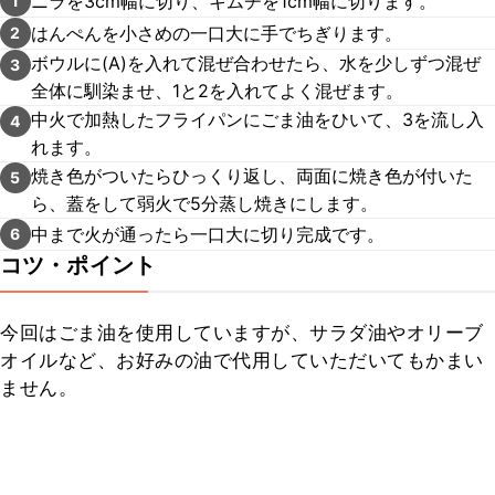
ニラを3cm幅に切り、キムチを1cm幅に切ります。
1
はんぺんを小さめの一口大に手でちぎります。
2
ボウルに(A)を入れて混ぜ合わせたら、水を少しずつ混ぜ
3
全体に馴染ませ、1と2を入れてよく混ぜます。
中火で加熱したフライパンにごま油をひいて、3を流し入
4
れます。
焼き色がついたらひっくり返し、両面に焼き色が付いた
5
ら、蓋をして弱火で5分蒸し焼きにします。
中まで火が通ったら一口大に切り完成です。
6
コツ・ポイント
今回はごま油を使用していますが、サラダ油やオリーブ
オイルなど、お好みの油で代用していただいてもかまい
ません。