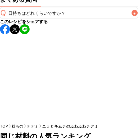
Q
日持ちはどれくらいですか？
+
このレシピをシェアする
保存期間は冷蔵で翌日中が目安です。なるべくお早めにお召
し上がりください。

A
※日持ちは目安です。
こちら
の注意事項をご確認の上、正し
TOP
粉もの
チヂミ
ニラとキムチのふわふわチヂミ
同じ材料の人気ランキング