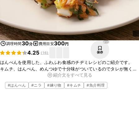
410
30
300
調理時間
費用目安
分
円
4.25
保存
(
16
)
はんぺんを使用した、ふわふわ食感のチヂミレシピのご紹介です。
キムチ、はんぺん、めんつゆで十分味がついているのでタレが無くて
紹介文をすべて見る
も美味しく召し上がれます。
ふわふわな食感がクセになりますよ。ぜひお試しください。
#
はんぺん
#
ニラ
#
練り物
#
キムチ
#
魚介料理