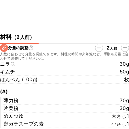
材料
（
2人前
）
2
分量の調整
人前
人数に合わせて分量を調整できます。料理の時間や火加減など、手順も分量に合
わせて調整してくださいね。
ニラ
30g
キムチ
50g
はんぺん (100g)
1枚
(A)
薄力粉
70g
片栗粉
30g
めんつゆ
大さじ1
鶏ガラスープの素
小さじ1