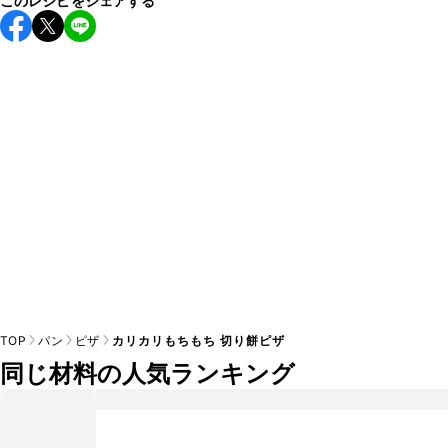
このレシピをシェアする
すすめします。

A
チューブタイプのニンニクを使用してもお作りいただけま
A
す。小さじ1/2を目安に加え、お好みの風味になるようご調節
※日持ちは目安です。
こちら
の注意事項をご確認の上、正し
TOP
パン
ピザ
カリカリもちもち 切り餅ピザ
同じ材料の人気ランキング