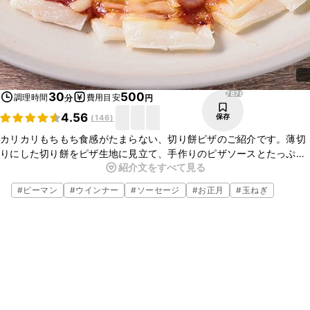
7876
30
500
調理時間
費用目安
分
円
4.56
保存
(
146
)
カリカリもちもち食感がたまらない、切り餅ピザのご紹介です。薄切
りにした切り餅をピザ生地に見立て、手作りのピザソースとたっぷり
紹介文をすべて見る
の具材、チーズをのせて仕上げました。お好みの具材でアレンジして
もおいしいので、ぜひお試しくださいね。
#
ピーマン
#
ウインナー
#
ソーセージ
#
お正月
#
玉ねぎ