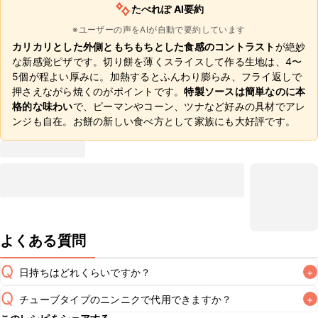
たべれぽ AI要約
※ユーザーの声をAIが自動で要約しています
カリカリとした外側ともちもちとした食感のコントラスト
が絶妙
な新感覚ピザです。切り餅を薄くスライスして作る生地は、4〜
5個が程よい厚みに。加熱するとふんわり膨らみ、フライ返しで
押さえながら焼くのがポイントです。
特製ソースは簡単なのに本
格的な味わい
で、ピーマンやコーン、ツナなど好みの具材でアレ
ンジも自在。お餅の新しい食べ方として家族にも大好評です。
よくある質問
Q
日持ちはどれくらいですか？
+
Q
チューブタイプのニンニクで代用できますか？
+
こちらのレシピは出来たてをお召し上がりいただくことをお