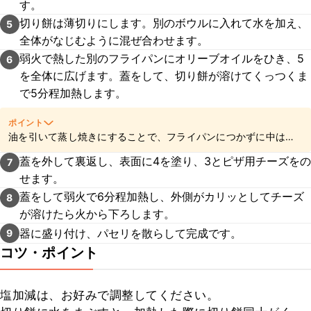
す。
切り餅は薄切りにします。別のボウルに入れて水を加え、
5
全体がなじむように混ぜ合わせます。
弱火で熱した別のフライパンにオリーブオイルをひき、5
6
を全体に広げます。蓋をして、切り餅が溶けてくっつくま
で5分程加熱します。
ポイント
油を引いて蒸し焼きにすることで、フライパンにつかずに中はふ
んわり外はカリッと仕上がります。気になる場合は、クッキング
蓋を外して裏返し、表面に4を塗り、3とピザ用チーズをの
7
シートを敷いて餅を乗せて焼くこともできます。
せます。
蓋をして弱火で6分程加熱し、外側がカリッとしてチーズ
8
が溶けたら火から下ろします。
器に盛り付け、パセリを散らして完成です。
9
コツ・ポイント
塩加減は、お好みで調整してください。
