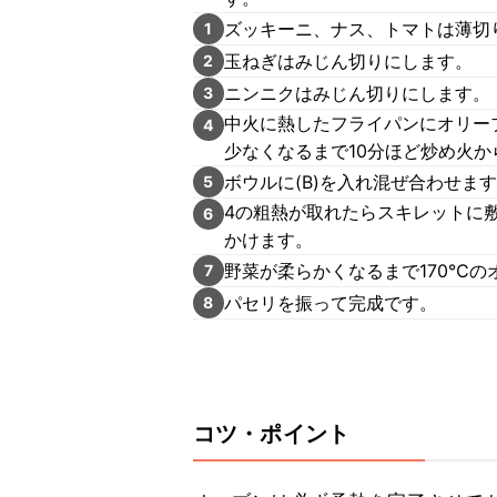
ズッキーニ、ナス、トマトは薄切
1
玉ねぎはみじん切りにします。
2
ニンニクはみじん切りにします。
3
中火に熱したフライパンにオリーブ
4
少なくなるまで10分ほど炒め火か
ボウルに(B)を入れ混ぜ合わせま
5
4の粗熱が取れたらスキレットに
6
かけます。
野菜が柔らかくなるまで170℃の
7
パセリを振って完成です。
8
コツ・ポイント