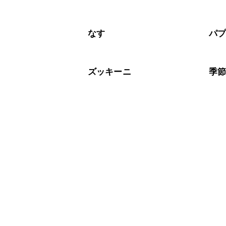
なす
パ
ズッキーニ
季