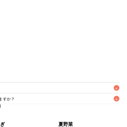
+
ますか？
+
なるべくお早めにお召し上がりください。

リ
もお作りいただけます。小さじ1を目安に加え、お好みの風味
ねぎ
夏野菜