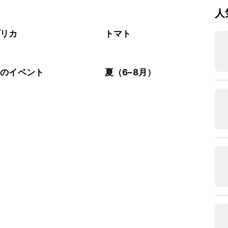
人
プリカ
トマト
節のイベント
夏（6–8月）