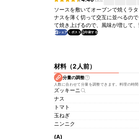
ソースを敷いてオーブンで焼くラタ
ナスを薄く切って交互に並べるので
て焼き上げるので、風味が増して、
印刷する
シェア
ポスト
材料
（
2人前
）
分量の調整
人数に合わせて分量を調整できます。料理の時間
ズッキーニ
ナス
トマト
玉ねぎ
ニンニク
(A)