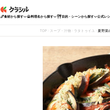
食材から探す
料理名から探す
目的・シーンから探す
公式レ
TOP
スープ・汁物
ラタトゥイユ
夏野菜