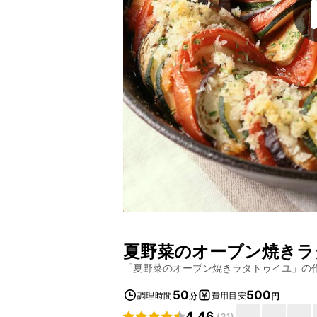
夏野菜のオーブン焼きラ
「
夏野菜のオーブン焼きラタトゥイユ
」の
50
500
調理時間
費用目安
分
円
4.46
(
31
)