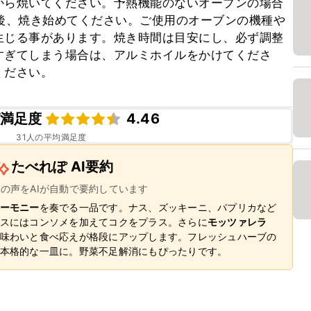
から焼いてください。予熱機能のないオーブンの場合
後、焼き始めてください。ご使用のオーブンの機種や
生じる事があります。焼き時間は目安にし、必ず調整
すぎてしまう場合は、アルミホイルをかけてくださ
ください。
満足度
4.46
31
人の平均満足度
たべれぽ AI要約
ーの声をAIが自動で要約しています
ーモニー
を奏でる一品です。ナス、ズッキーニ、パプリカなど
スにはコンソメを加えてコクをプラス。さらに
モッツァレラ
味わいと食べ応えが格段にアップします。フレッシュハーブの
本格的な一皿に。野菜不足解消にもぴったりです。