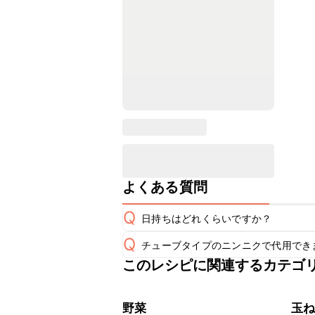
よくある質問
Q
日持ちはどれくらいですか？
Q
チューブタイプのニンニクで代用でき
保存期間は冷蔵で当日中が目安です。
A
このレシピに関連するカテゴ
チューブタイプのニンニクを使用して
A
※日持ちは目安です。
こちら
野菜
玉