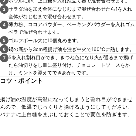
ボウルに卵、上白糖を入れ泡立て器で混ぜ合わせます。
2
サラダ油を加え全体になじむまで混ぜ合わせたら1を入れ
3
全体がなじむまで混ぜ合わせます。
薄力粉、ココアパウダー、ベーキングパウダーを入れゴム
4
ベラで混ぜ合わせます。
ゴルフボール大に10個丸めます。
5
鍋の底から3cm程揚げ油を注ぎ中火で160℃に熱します。
6
5を入れ割れ目ができ、きつね色になり火が通るまで揚げ
7
たら油切りをし皿に盛り付け、チョコレートソースをか
け、ミントを添えてできあがりです。
コツ・ポイント
揚げ油の温度が高温になってしまうと割れ目ができませ
んので、低温でじっくりと揚げるようにしてください。
バナナに上白糖をまぶしておくことで変色を防ぎます。