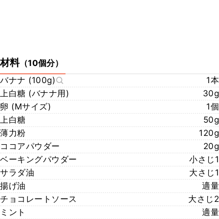
材料
（
10個分
）
バナナ (100g)
1本
上白糖 (バナナ用)
30g
卵 (Mサイズ)
1個
上白糖
50g
薄力粉
120g
ココアパウダー
20g
ベーキングパウダー
小さじ1
サラダ油
大さじ1
揚げ油
適量
チョコレートソース
大さじ2
ミント
適量