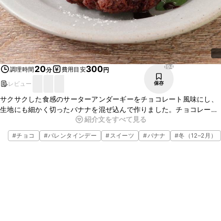
194
20
300
調理時間
費用目安
分
円
レビュー
保存
サクサクした食感のサーターアンダーギーをチョコレート風味にし、
生地にも細かく切ったバナナを混ぜ込んで作りました。チョコレート
紹介文をすべて見る
とバナナの相性はとてもよく、しっかりとしたバナナの香りもお楽し
みいただけます。ぜひ作ってみてください。
#
チョコ
#
バレンタインデー
#
スイーツ
#
バナナ
#
冬（12–2月）