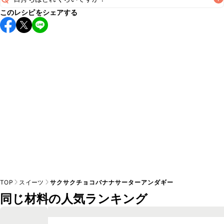
このレシピをシェアする
保存期間は冷蔵で当日中が目安です。なるべくお早めにお召
し上がりください。

A
※日持ちは目安です。
こちら
の注意事項をご確認の上、正し
TOP
スイーツ
サクサクチョコバナナサーターアンダギー
同じ材料の人気ランキング