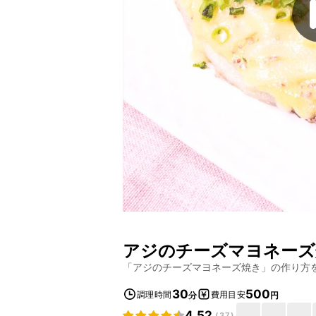
アジのチーズマヨネーズ
「
アジのチーズマヨネーズ焼き
」の作り方
30
500
調理時間
費用目安
分
円
4.52
(
37
)