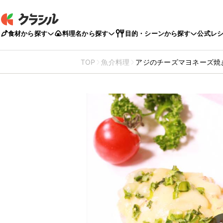
食材から探す
料理名から探す
目的・シーンから探す
公式レ
TOP
魚介料理
アジのチーズマヨネーズ焼