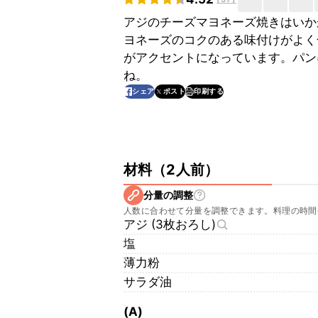
アジのチーズマヨネーズ焼きはいか
ヨネーズのコクのある味付けがよく
がアクセントになっています。パン
ね。
印刷する
シェア
ポスト
材料
（
2人前
）
分量の調整
人数に合わせて分量を調整できます。料理の時間
アジ (3枚おろし)
塩
薄力粉
サラダ油
(A)