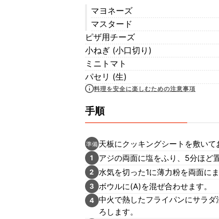
マヨネーズ
マスタード
ピザ用チーズ
小ねぎ (小口切り)
ミニトマト
パセリ (生)
料理を安全に楽しむための注意事項
手順
天板にクッキングシートを敷いて
準備
アジの両面に塩をふり、5分ほど
1
水気を切った1に薄力粉を両面に
2
ボウルに(A)を混ぜ合わせます。
3
中火で熱したフライパンにサラダ
4
ろします。