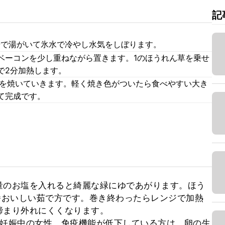
記
湯で湯がいて氷水で冷やし水気をしぼります。
ベーコンを少し重ねながら置きます。1のほうれん草を乗せ
で2分加熱します。
2を焼いていきます。軽く焼き色がついたら食べやすい大き
て完成です。
量のお塩を入れると綺麗な緑にゆであがります。ほう
番おいしい茹で方です。巻き終わったらレンジで加熱
まり外れにくくなります。

、妊娠中の女性、免疫機能が低下している方は、卵の生