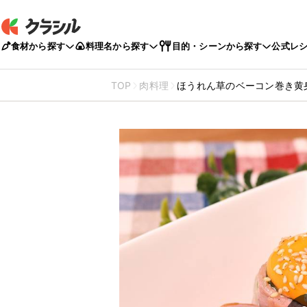
食材から探す
料理名から探す
目的・シーンから探す
公式レ
TOP
肉料理
ほうれん草のベーコン巻き黄