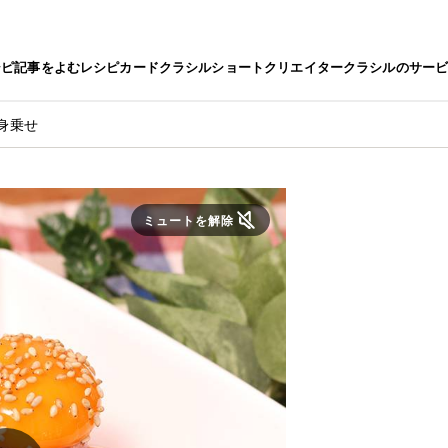
シピ
記事をよむ
レシピカード
クラシルショート
クリエイター
クラシルのサー
身乗せ
ミュートを解除