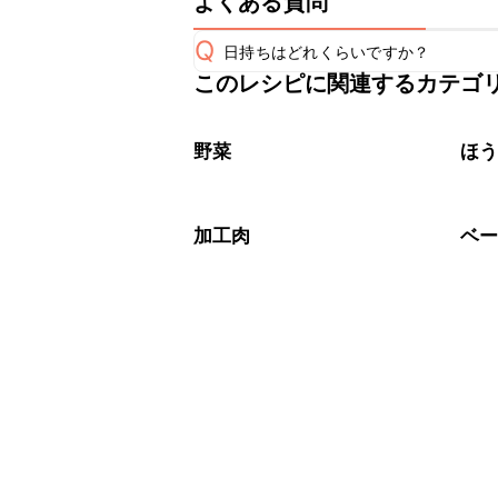
よくある質問
Q
日持ちはどれくらいですか？
このレシピに関連するカテゴ
保存期間は冷蔵で翌日中が目安です。
A
※日持ちは目安です。
こちら
野菜
ほ
加工肉
ベ