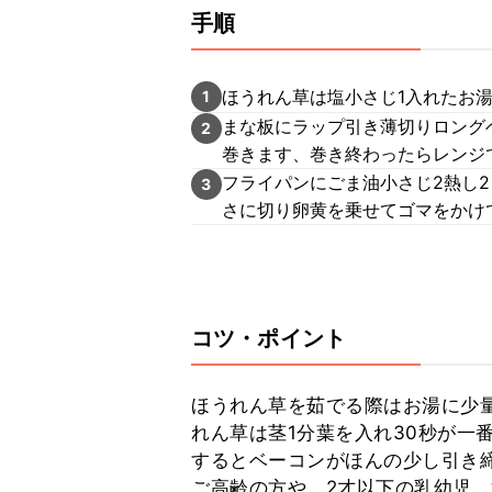
手順
ほうれん草は塩小さじ1入れたお
1
まな板にラップ引き薄切りロング
2
巻きます、巻き終わったらレンジ
フライパンにごま油小さじ2熱し
3
さに切り卵黄を乗せてゴマをかけ
コツ・ポイント
ほうれん草を茹でる際はお湯に少
れん草は茎1分葉を入れ30秒が一
するとベーコンがほんの少し引き締
ご高齢の方や、2才以下の乳幼児