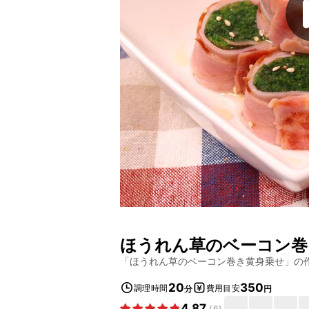
ほうれん草のベーコン巻
「
ほうれん草のベーコン巻き黄身乗せ
」の
20
350
調理時間
費用目安
分
円
4.87
(
6
)