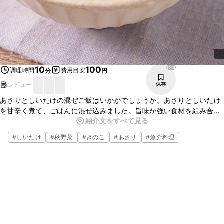
124
10
100
調理時間
費用目安
分
円
レビュー
保存
あさりとしいたけの混ぜご飯はいかがでしょうか。あさりとしいたけ
を甘辛く煮て、ごはんに混ぜ込みました。旨味が強い食材を組み合わ
紹介文をすべて見る
せることで、シンプルな調味料でもとてもおいしく仕上がりますよ。
簡単に作れるので、ぜひお試しくださいね。
#
しいたけ
#
秋野菜
#
きのこ
#
あさり
#
魚介料理