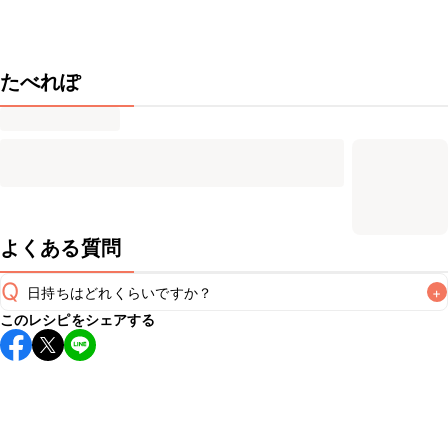
たべれぽ
よくある質問
Q
日持ちはどれくらいですか？
+
このレシピをシェアする
保存期間は冷蔵で当日中が目安です。なるべくお早めにお召
し上がりください。

A
※日持ちは目安です。
こちら
の注意事項をご確認の上、正し