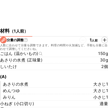
材料
（
1人前
）
1
分量の調整
人前
人数に合わせて分量を調整できます。料理の時間や火加減など、手順も分量に合
わせて調整してくださいね。
ごはん (温かいもの)
150g
あさりの水煮 (正味量)
30g
しいたけ
2個
(A)
あさりの水煮
大さじ1
めんつゆ
大さじ1
みりん
小さじ1
小ねぎ (小口切り)
適量