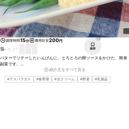
238
15
200
調理時間
費用目安
分
円
レビュー
保存
バターでソテーしたいんげんに、とろとろの卵ソースをかけた、簡単
副菜です。
紹介文をすべて見る
とろとろの卵ソースは、バターの風味がまろやかなやさしい味。
手軽に作れて、彩りもきれいです。
#
アスパラガス
#
春野菜
#
生クリーム
#
野菜
#
乳製品
朝ごはんにおすすめの一品です。