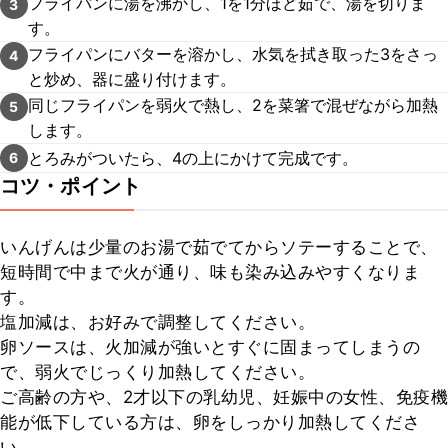
フライパンに湯を沸かし、1を1分ほど茹で、湯を切りま
3
す。
フライパンにバターを溶かし、水気を拭き取った3をさっ
4
と炒め、器に盛り付けます。
同じフライパンを弱火で熱し、2を菜箸で混ぜながら加熱
5
します。
とろみがついたら、4の上にかけて完成です。
6
コツ・ポイント
いんげんは少量のお湯で茹でてからソテーすることで、
短時間で中まで火が通り、味も染み込みやすくなりま
す。

塩加減は、お好みで調整してください。

卵ソースは、火加減が強いとすぐに固まってしまうの
で、弱火でじっくり加熱してください。

ご高齢の方や、2才以下の乳幼児、妊娠中の女性、免疫機
能が低下している方は、卵をしっかり加熱してくださ
い。
