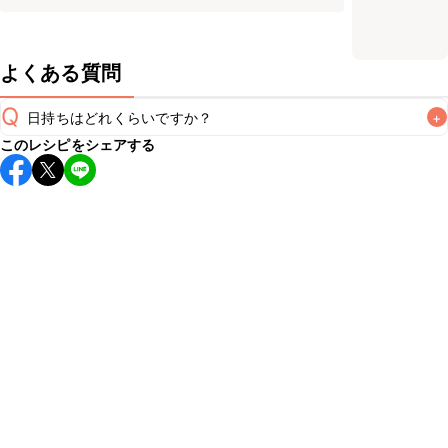
よくある質問
Q
日持ちはどれくらいですか？
+
このレシピをシェアする
保存期間は冷蔵で翌日中が目安です。なるべくお早めにお召
し上がりください。

A
※日持ちは目安です。
こちら
の注意事項をご確認の上、正し