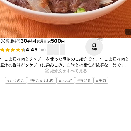
589
30
500
調理時間
費用目安
分
円
4.45
保存
(
15
)
牛こま切れ肉とタケノコを使った煮物のご紹介です。牛こま切れ肉と
煮汁の旨味がタケノコに染みこみ、白米との相性が抜群な一品です。
紹介文をすべて見る
すぐに食べてもおいしいですが、少し冷ますとさらに味が染みこみま
すよ。簡単に作ることができるので、ぜひ作ってみてくださいね。
#
たけのこ
#
牛こま切れ肉
#
玉ねぎ
#
春野菜
#
牛肉