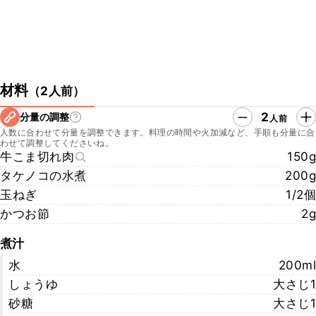
材料
（
2人前
）
2
分量の調整
人前
人数に合わせて分量を調整できます。料理の時間や火加減など、手順も分量に合
わせて調整してくださいね。
牛こま切れ肉
150g
タケノコの水煮
200g
玉ねぎ
1/2個
かつお節
2g
煮汁
水
200ml
しょうゆ
大さじ1
砂糖
大さじ1