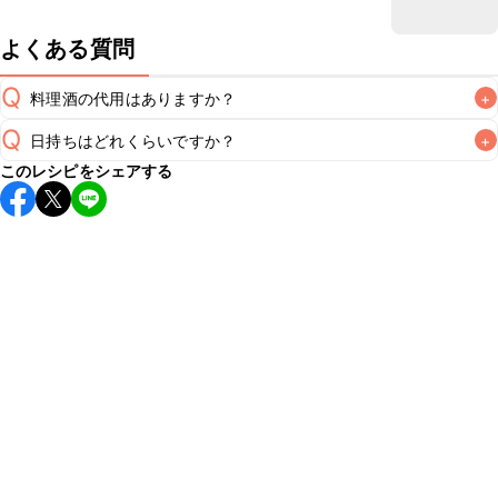
よくある質問
Q
料理酒の代用はありますか？
+
Q
日持ちはどれくらいですか？
+
A
このレシピをシェアする
保存期間は冷蔵で翌日中が目安です。なるべくお早めにお召
し上がりください。

A
※日持ちは目安です。
こちら
の注意事項をご確認の上、正し