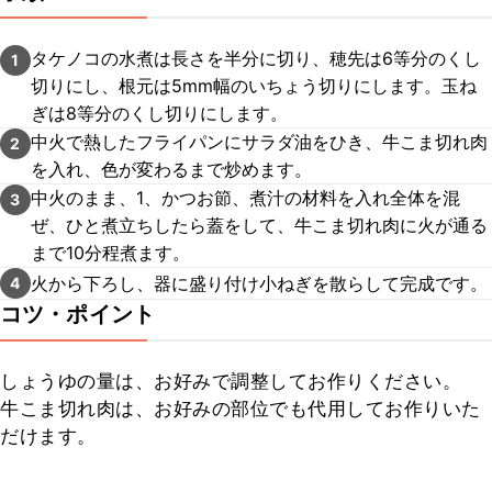
タケノコの水煮は長さを半分に切り、穂先は6等分のくし
1
切りにし、根元は5mm幅のいちょう切りにします。玉ね
ぎは8等分のくし切りにします。
中火で熱したフライパンにサラダ油をひき、牛こま切れ肉
2
を入れ、色が変わるまで炒めます。
中火のまま、1、かつお節、煮汁の材料を入れ全体を混
3
ぜ、ひと煮立ちしたら蓋をして、牛こま切れ肉に火が通る
まで10分程煮ます。
火から下ろし、器に盛り付け小ねぎを散らして完成です。
4
コツ・ポイント
しょうゆの量は、お好みで調整してお作りください。

牛こま切れ肉は、お好みの部位でも代用してお作りいた
だけます。