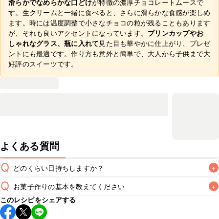
滑らかでなめらかな口どけ
が特徴の濃厚チョコレートムースで
す。生クリームと一緒に食べると、さらに滑らかな食感が楽しめ
ます。時には温度調整で小さなチョコの粒が残ることもあります
が、それも良いアクセントになっています。
プリンカップやお
しゃれなグラス、瓶に入れて
見た目も華やかに仕上がり、プレゼ
ントにも最適です。作り方も意外と簡単で、大人から子供まで大
好評のスイーツです。
よくある質問
Q
どのくらい日持ちしますか？
+
Q
お菓子作りの基本を教えてください
+
冷蔵保存で翌日中が目安となります。生クリームを仕上げに
このレシピをシェアする
かける場合、傷みやすいためプレゼントに不向きとなってい
こちら
で「手づくりの基本」に関するレシピをご紹介してお
A
ます。トッピングをしない状態であればプレゼントも可能で
A