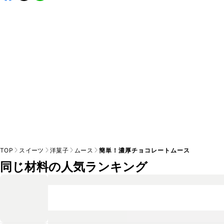
すが、あまり日持ちがしないレシピとなっているため早めに
お召し上がりいただくことをお伝えください。また、必ず保
TOP
スイーツ
洋菓子
ムース
簡単！濃厚チョコレートムース
同じ材料の人気ランキング