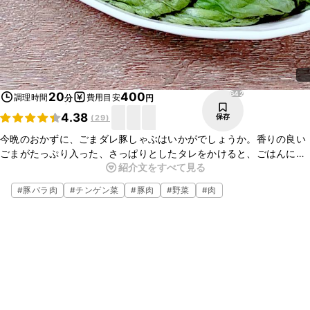
642
20
400
調理時間
費用目安
分
円
4.38
保存
(
29
)
今晩のおかずに、ごまダレ豚しゃぶはいかがでしょうか。香りの良い
ごまがたっぷり入った、さっぱりとしたタレをかけると、ごはんに
紹介文をすべて見る
ぴったりのおかずになりますよ。お酒のおつまみにもぴったりなの
で、ぜひお試しくださいね。
#
豚バラ肉
#
チンゲン菜
#
豚肉
#
野菜
#
肉