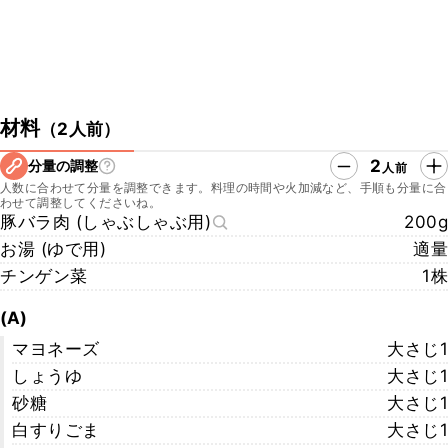
材料
（
2人前
）
2
分量の調整
人前
人数に合わせて分量を調整できます。料理の時間や火加減など、手順も分量に合
わせて調整してくださいね。
豚バラ肉 (しゃぶしゃぶ用)
200g
お湯 (ゆで用)
適量
チンゲン菜
1株
(A)
マヨネーズ
大さじ1
しょうゆ
大さじ1
砂糖
大さじ1
白すりごま
大さじ1