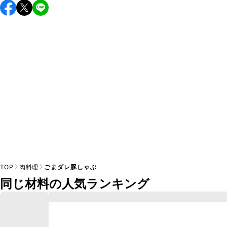
保存期間は冷蔵で翌日中が目安です。なるべくお早めにお召
し上がりください。

A
※日持ちは目安です。
こちら
の注意事項をご確認の上、正し
TOP
肉料理
ごまダレ豚しゃぶ
同じ材料の人気ランキング