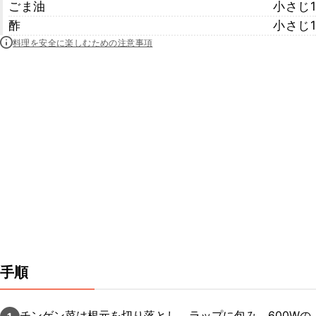
ごま油
小さじ1
酢
小さじ1
料理を安全に楽しむための注意事項
手順
チンゲン菜は根元を切り落とし、ラップに包み、600Wの