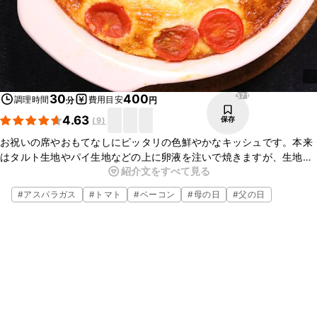
371
30
400
調理時間
費用目安
分
円
4.63
保存
(
9
)
お祝いの席やおもてなしにピッタリの色鮮やかなキッシュです。本来
はタルト生地やパイ生地などの上に卵液を注いで焼きますが、生地な
紹介文をすべて見る
しでグラタン皿で簡単に作りました。特別な日のメニューに是非加え
てみてくださいね。
#
アスパラガス
#
トマト
#
ベーコン
#
母の日
#
父の日