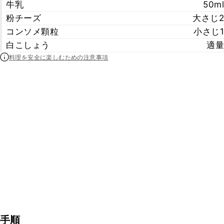
牛乳
50ml
粉チーズ
大さじ2
コンソメ顆粒
小さじ1
白こしょう
適量
料理を安全に楽しむための注意事項
手順