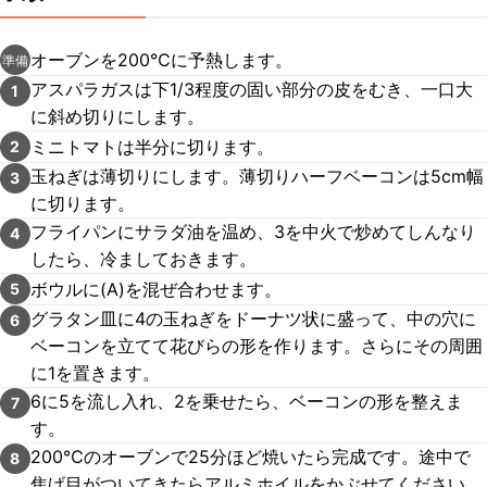
オーブンを200℃に予熱します。
準備
アスパラガスは下1/3程度の固い部分の皮をむき、一口大
1
に斜め切りにします。
ミニトマトは半分に切ります。
2
玉ねぎは薄切りにします。薄切りハーフベーコンは5cm幅
3
に切ります。
フライパンにサラダ油を温め、3を中火で炒めてしんなり
4
したら、冷ましておきます。
ボウルに(A)を混ぜ合わせます。
5
グラタン皿に4の玉ねぎをドーナツ状に盛って、中の穴に
6
ベーコンを立てて花びらの形を作ります。さらにその周囲
に1を置きます。
6に5を流し入れ、2を乗せたら、ベーコンの形を整えま
7
す。
200℃のオーブンで25分ほど焼いたら完成です。途中で
8
焦げ目がついてきたらアルミホイルをかぶせてください。