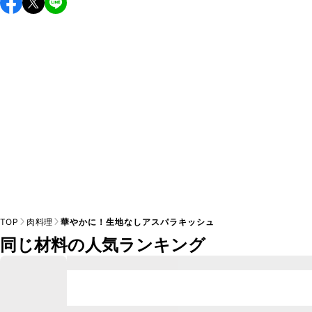
し上がりください。

A
※日持ちは目安です。
こちら
の注意事項をご確認の上、正し
TOP
肉料理
華やかに！生地なしアスパラキッシュ
同じ材料の人気ランキング