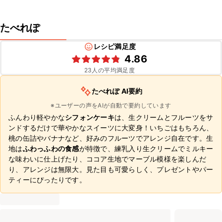
たべれぽ
レシピ満足度
4.86
23
人の平均満足度
たべれぽ AI要約
※ユーザーの声をAIが自動で要約しています
ふんわり軽やかな
シフォンケーキ
は、生クリームとフルーツをサ
ンドするだけで華やかなスイーツに大変身！いちごはもちろん、
桃の缶詰やバナナなど、好みのフルーツでアレンジ自在です。生
地は
ふわっふわの食感
が特徴で、練乳入り生クリームでミルキー
な味わいに仕上げたり、ココア生地でマーブル模様を楽しんだ
り、アレンジは無限大。見た目も可愛らしく、プレゼントやパー
ティーにぴったりです。