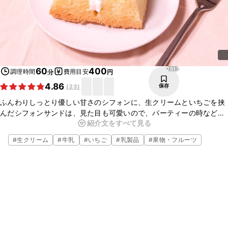
2517
60
400
調理時間
費用目安
分
円
4.86
保存
(
23
)
ふんわりしっとり優しい甘さのシフォンに、生クリームといちごを挟
んだシフォンサンドは、見た目も可愛いので、パーティーの時などに
紹介文をすべて見る
とても華やかな一品です。おやつにもピッタリなので、ぜひ作ってみ
て下さいね。
#
生クリーム
#
牛乳
#
いちご
#
乳製品
#
果物・フルーツ