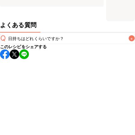
よくある質問
Q
日持ちはどれくらいですか？
+
このレシピをシェアする
保存期間は冷蔵で当日中が目安です。なるべくお早めにお召
し上がりください。

A
※日持ちは目安です。
こちら
の注意事項をご確認の上、正し