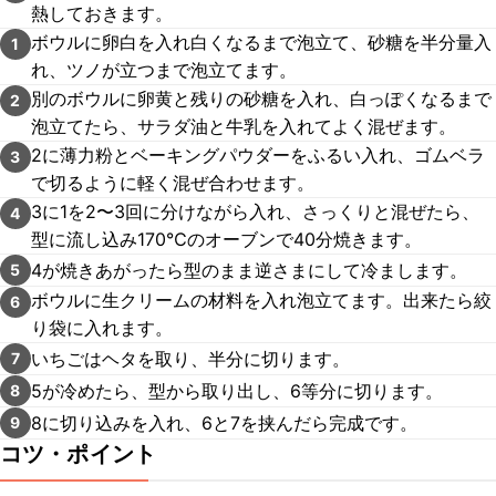
熱しておきます。
ボウルに卵白を入れ白くなるまで泡立て、砂糖を半分量入
1
れ、ツノが立つまで泡立てます。
別のボウルに卵黄と残りの砂糖を入れ、白っぽくなるまで
2
泡立てたら、サラダ油と牛乳を入れてよく混ぜます。
2に薄力粉とベーキングパウダーをふるい入れ、ゴムベラ
3
で切るように軽く混ぜ合わせます。
3に1を2〜3回に分けながら入れ、さっくりと混ぜたら、
4
型に流し込み170℃のオーブンで40分焼きます。
4が焼きあがったら型のまま逆さまにして冷まします。
5
ボウルに生クリームの材料を入れ泡立てます。出来たら絞
6
り袋に入れます。
いちごはヘタを取り、半分に切ります。
7
5が冷めたら、型から取り出し、6等分に切ります。
8
8に切り込みを入れ、6と7を挟んだら完成です。
9
コツ・ポイント