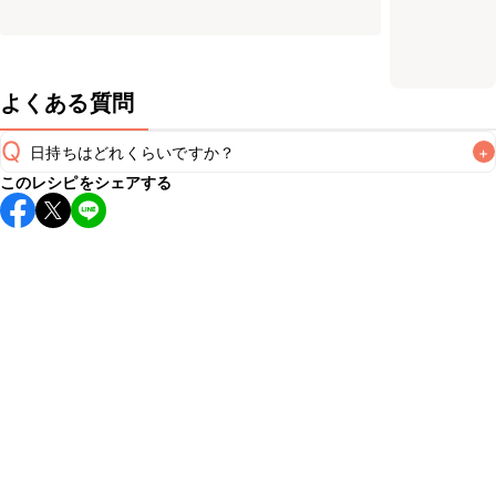
よくある質問
Q
日持ちはどれくらいですか？
+
このレシピをシェアする
保存期間は冷蔵で翌日中が目安です。なるべくお早めにお召
し上がりください。

A
※日持ちは目安です。
こちら
の注意事項をご確認の上、正し