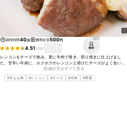
1765
40
500
調理時間
費用目安
分
円
4.51
保存
(
13
)
レンコンをチーズで挟み、更に牛肉で巻き、照り焼きに仕上げまし
た。甘辛い牛肉に、ホクホクのレンコンと溶けたチーズがよく合いま
紹介文をすべて見る
す。食材それぞれの食感が楽しめる一品です。ご飯にもお酒にもよく
合いますので、是非お試しください。
#
牛もも肉
#
レンコン
#
チーズ
#
牛肉
#
野菜