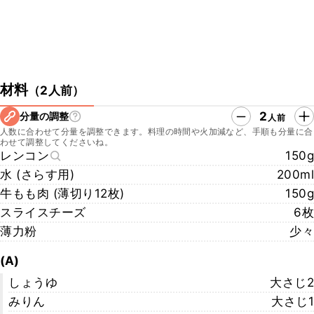
材料
（
2人前
）
2
分量の調整
人前
人数に合わせて分量を調整できます。料理の時間や火加減など、手順も分量に合
わせて調整してくださいね。
レンコン
150g
水 (さらす用)
200ml
牛もも肉 (薄切り12枚)
150g
スライスチーズ
6枚
薄力粉
少々
(A)
しょうゆ
大さじ2
みりん
大さじ1