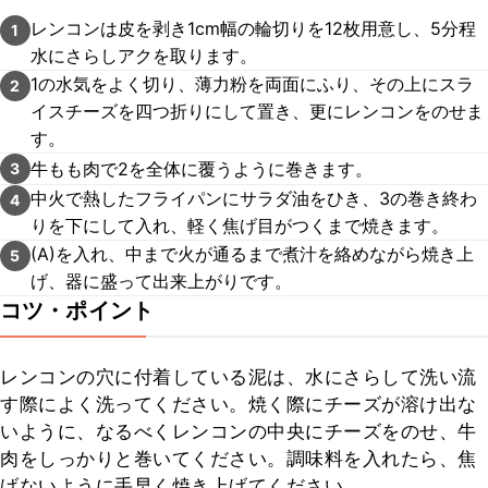
レンコンは皮を剥き1cm幅の輪切りを12枚用意し、5分程
1
水にさらしアクを取ります。
1の水気をよく切り、薄力粉を両面にふり、その上にスラ
2
イスチーズを四つ折りにして置き、更にレンコンをのせま
す。
牛もも肉で2を全体に覆うように巻きます。
3
中火で熱したフライパンにサラダ油をひき、3の巻き終わ
4
りを下にして入れ、軽く焦げ目がつくまで焼きます。
(A)を入れ、中まで火が通るまで煮汁を絡めながら焼き上
5
げ、器に盛って出来上がりです。
コツ・ポイント
レンコンの穴に付着している泥は、水にさらして洗い流
す際によく洗ってください。焼く際にチーズが溶け出な
いように、なるべくレンコンの中央にチーズをのせ、牛
肉をしっかりと巻いてください。調味料を入れたら、焦
げないように手早く焼き上げてください。