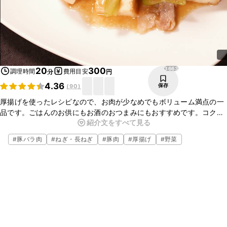
3663
20
300
調理時間
費用目安
分
円
4.36
保存
(
90
)
厚揚げを使ったレシピなので、お肉が少なめでもボリューム満点の一
品です。ごはんのお供にもお酒のおつまみにもおすすめです。コクの
紹介文をすべて見る
ある味噌の味わいがとてもおいしいので、ぜひお試しくださいね。
#
豚バラ肉
#
ねぎ・長ねぎ
#
豚肉
#
厚揚げ
#
野菜