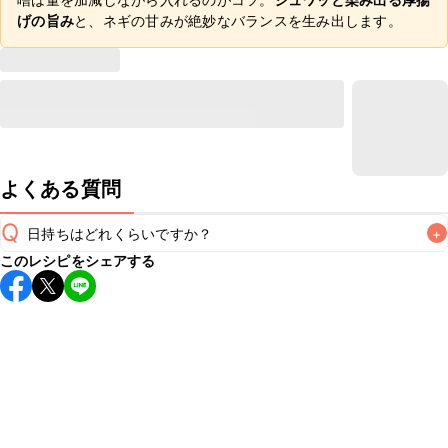
げの旨み
と、ネギの甘みが絶妙なバランスを生み出します。
よくある質問
Q
日持ちはどれくらいですか？
+
このレシピをシェアする
保存期間は冷蔵で翌日中が目安です。なるべくお早めにお召
し上がりください。

A
※日持ちは目安です。
こちら
の注意事項をご確認の上、正し