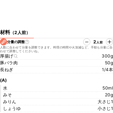
材料
（
2人前
）
2
分量の調整
人前
人数に合わせて分量を調整できます。料理の時間や火加減など、手順も分量に合
わせて調整してくださいね。
厚揚げ
300g
豚バラ肉
50g
長ねぎ
1/4本
(A)
水
50ml
みそ
20g
みりん
大さじ1
しょうゆ
小さじ1