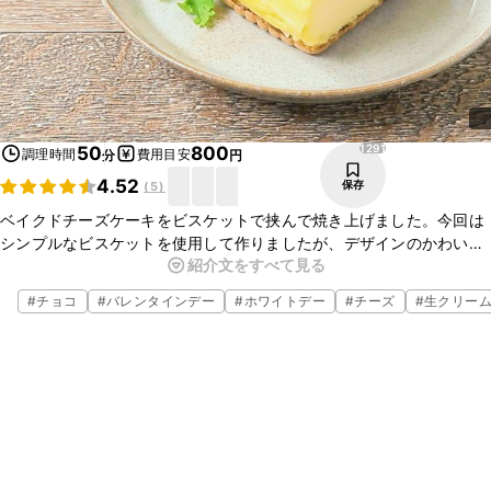
1291
50
800
調理時間
費用目安
分
円
4.52
保存
(
5
)
ベイクドチーズケーキをビスケットで挟んで焼き上げました。今回は
シンプルなビスケットを使用して作りましたが、デザインのかわいら
紹介文をすべて見る
しいビスケットを使用すると見た目も楽しく仕上がりますね。ぜひお
試しくださいね。
#
チョコ
#
バレンタインデー
#
ホワイトデー
#
チーズ
#
生クリー