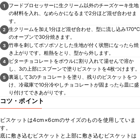
フードプロセッサーに生クリーム以外のチーズケーキ生地
1
の材料を入れ、なめらかになるまで2分ほど混ぜ合わせま
す。
生クリームを加え1分ほど混ぜ合わせ、型に流し込み170℃
2
のオーブンで30分焼きます。
竹串を刺してボソボソとした生地が付く状態になったら焼
3
き上がりです。粗熱をとり、型から外します。
ビターチョコレートをボウルに割り入れて湯せんで溶か
4
し、3の上部にスプーンで塗りビスケットを4枚つけます。
裏返して3のチョコレートを塗り、残りのビスケットをつ
5
け、冷蔵庫で10分冷やしチョコレートが固まったら皿に盛
り付けてできあがりです。
コツ・ポイント
ビスケットは4cm×6cmのサイズのものを使用していま
す。

底に敷き込むビスケットと上部に敷き込むビスケットは