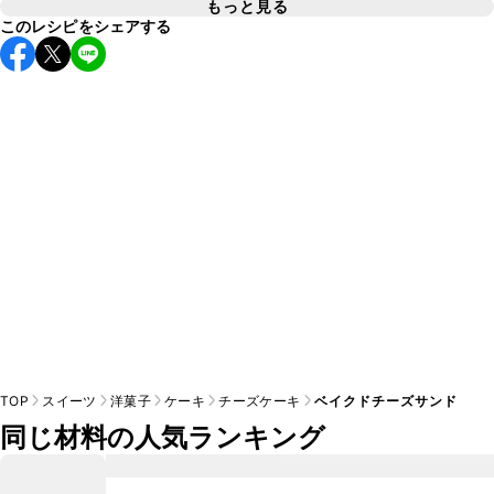
が、保冷剤を添えていただけば短時間でのお持ち運びは可能
もっと見る
A
このレシピをシェアする
A
です。お持ち運びの際は保冷剤を添え、お持ち運び後はすぐ
こちら
TOP
スイーツ
洋菓子
ケーキ
チーズケーキ
ベイクドチーズサンド
同じ材料の人気ランキング