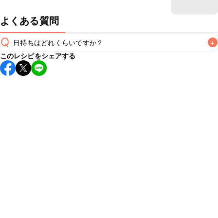
よくある質問
Q
日持ちはどれくらいですか？
+
このレシピをシェアする
保存期間は冷蔵で当日中が目安です。なるべくお早めにお召
し上がりください。

A
※日持ちは目安です。
こちら
の注意事項をご確認の上、正し