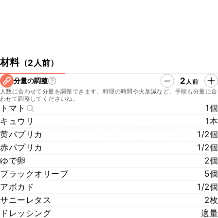
材料
（
2人前
）
2
分量の調整
人前
人数に合わせて分量を調整できます。料理の時間や火加減など、手順も分量に合
わせて調整してくださいね。
トマト
1個
キュウリ
1本
黄パプリカ
1/2個
赤パプリカ
1/2個
ゆで卵
2個
ブラックオリーブ
5個
アボカド
1/2個
サニーレタス
2枚
ドレッシング
適量