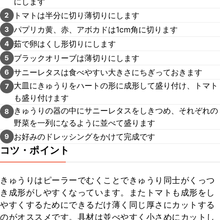
にします
トマトは半分に切り薄切りにします
2
パプリカ黄、赤、アボカドは1cm角に切ります
3
茹で卵はくし形切りにします
4
ブラックオリーブは薄切りにします
5
サニーレタスは食べやすい大きさにちぎっておきます
6
大皿にきゅうりをハートの形に成形して盛り付け、トマト
7
も盛り付けます
きゅうりの器の中にサニーレタスをしきつめ、それぞれの
8
野菜を一列になるように並べて盛ります
お好みのドレッシングをかけて完成です
9
コツ・ポイント
きゅうりはピーラーでむくことできゅうり同士がくっつ
き成形がしやすくなっています。またトマトも成形をし
やすくするためにできるだけ薄く同じ厚さにカットする
のがオススメです。具材は並べやすく小さめにカットし