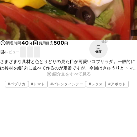
466
40
500
調理時間
費用目安
分
円
レビュー
保存
さまざまな具材と色とりどりの見た目が可愛いコブサラダ。一般的に
は具材を縦1列に並べて作るのが定番ですが、今回はきゅうりとトマ
紹介文をすべて見る
トを使用してハートの形に仕上げました。同じ具材でも盛り付けひと
つで華やかに仕上がります。ぜひお試しください。
#
パプリカ
#
トマト
#
バレンタインデー
#
レタス
#
アボカド