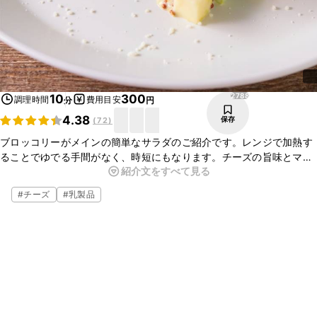
2788
10
300
調理時間
費用目安
分
円
4.38
保存
(
72
)
ブロッコリーがメインの簡単なサラダのご紹介です。レンジで加熱す
ることでゆでる手間がなく、時短にもなります。チーズの旨味とマス
紹介文をすべて見る
タードの酸味に、まろやかなマヨネーズがよく合いますよ。もう一品
欲しい時の簡単なサラダや、お酒のおつまみにもいかがでしょうか。
#
チーズ
#
乳製品