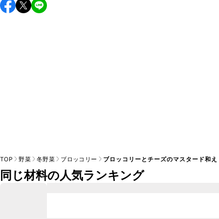
保存期間は冷蔵で当日中が目安です。なるべくお早めにお召
し上がりください。

A
※日持ちは目安です。
こちら
の注意事項をご確認の上、正し
TOP
野菜
冬野菜
ブロッコリー
ブロッコリーとチーズのマスタード和え
同じ材料の人気ランキング