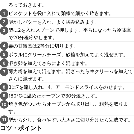
るっておきます。
ビスケットを袋に入れて麺棒で細かく砕きます。
1
溶かしバターを入れ、よく揉み込みます。
2
型に2を入れスプーンで押します。平らになったら冷蔵庫
3
で20分程冷やします。
栗の甘露煮は2等分に切ります。
4
ボウルにクリームチーズ、砂糖を加えてよく混ぜます。
5
溶き卵を加えてさらによく混ぜます。
6
薄力粉を加えて混ぜます。混ざったら生クリームを加えて
7
さらに混ぜます。
3に7を流し入れ、4、アーモンドスライスをのせます。
8
180℃に温めたオーブンで30分焼きます。
9
焼き色がついたらオーブンから取り出し、粗熱を取りま
10
す。
型から外し、食べやすい大きさに切り分けたら完成です。
11
コツ・ポイント