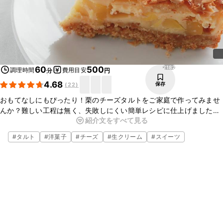
2182
60
500
調理時間
費用目安
分
円
4.68
保存
(
22
)
おもてなしにもぴったり！栗のチーズタルトをご家庭で作ってみませ
んか？難しい工程は無く、失敗しにくい簡単レシピに仕上げました。
紹介文をすべて見る
アーモンドをたっぷりのせたので香ばしい香りもお楽しみいただけま
す。ぜひ作ってみてくださいね。
#
タルト
#
洋菓子
#
チーズ
#
生クリーム
#
スイーツ