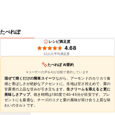
たべれぽ
レシピ満足度
4.68
22
人の平均満足度
たべれぽ AI要約
※ユーザーの声をAIが自動で要約しています
混ぜて焼くだけの簡単スイーツ
ながら、アーモンドのカリカリ食
感と香ばしさが絶妙なアクセントに。生地は甘さ控えめで、栗の
甘露煮の上品な甘みが引き立ちます。
生クリームを添えると更に
美味しさアップ
。焼き時間は180度で40-45分が目安です。プレ
ゼントにも最適な、チーズのコクと栗の風味が溶け合う上質な味
わいのタルトです。