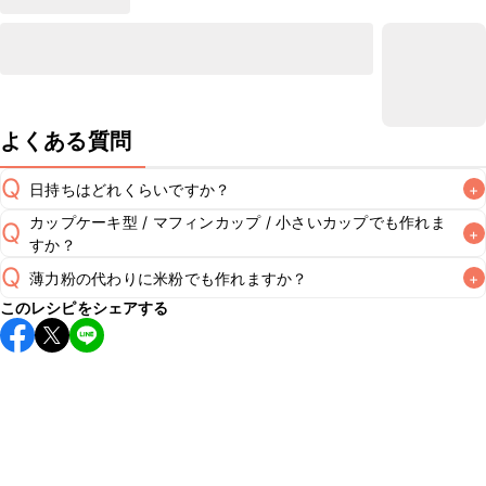
よくある質問
Q
日持ちはどれくらいですか？
+
カップケーキ型 / マフィンカップ / 小さいカップでも作れま
Q
+
保存期間は冷蔵で2~3日が目安です。なるべくお早めにお召
すか？
し上がりください。

Q
A
薄力粉の代わりに米粉でも作れますか？
+
オーブン対応のカップケーキ型やマフィン型を使用してもお
※日持ちは目安です。
こちら
の注意事項をご確認の上、正し
このレシピをシェアする
作りいただけます。その際は型の7分目を目安に生地を流し
薄力粉の代わりに米粉を使用してもお作りいただけます。そ
A
入れると、焼いている最中に溢れ出すことなくきれいに仕上
がります。焼き時間の目安は、レシピに記載の設定温度で
A
10~15分です。ご使用になるオーブンの機種によって火力に
差が生じるため、様子を確認しながら焼き時間を調節してく
ださい。また、焼き色が付きすぎてしまう場合はアルミホイ