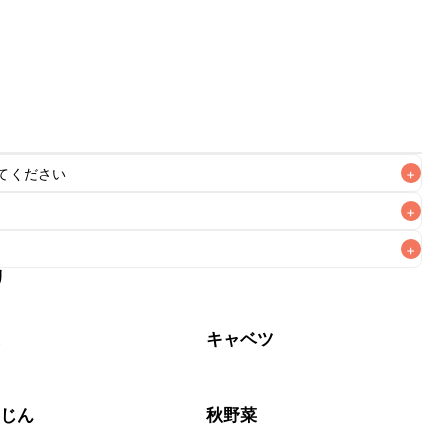
てください
+
+
+
リ
なるべくお早めにお召し上がりください。

菜
キャベツ
んじん
秋野菜