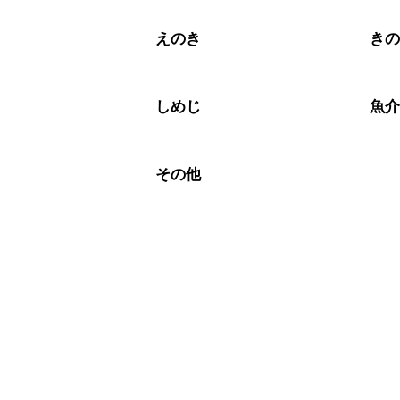
えのき
き
しめじ
魚
その他