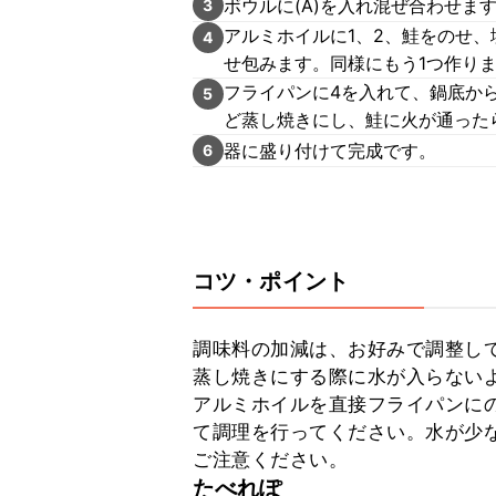
ボウルに(A)を入れ混ぜ合わせま
3
アルミホイルに1、2、鮭をのせ
4
せ包みます。同様にもう1つ作り
フライパンに4を入れて、鍋底から
5
ど蒸し焼きにし、鮭に火が通った
器に盛り付けて完成です。
6
コツ・ポイント
調味料の加減は、お好みで調整して
蒸し焼きにする際に水が入らないよ
アルミホイルを直接フライパンに
て調理を行ってください。水が少
ご注意ください。
たべれぽ