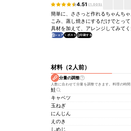
4.51
(
1,005
)
簡単に、ささっと作れるちゃんちゃ
こみ、蒸し焼きにするだけでとって
具材を加えて、アレンジしてみてく
印刷する
シェア
ポスト
材料
（
2人前
）
分量の調整
人数に合わせて分量を調整できます。料理の時間
鮭
キャベツ
玉ねぎ
にんじん
えのき
しめじ