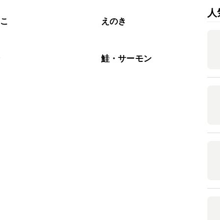
人
のこ
えのき
介
鮭・サーモン