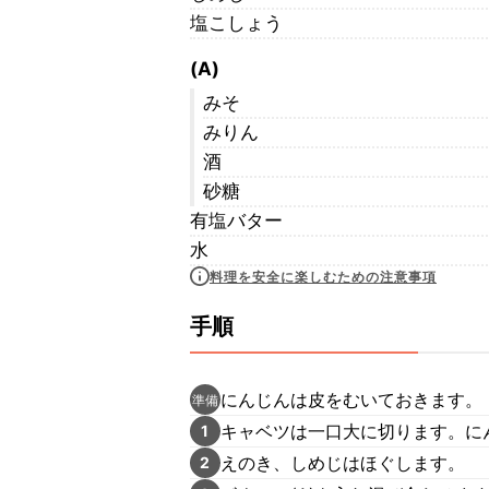
塩こしょう
(A)
みそ
みりん
酒
砂糖
有塩バター
水
料理を安全に楽しむための注意事項
手順
にんじんは皮をむいておきます。
準備
キャベツは一口大に切ります。に
1
えのき、しめじはほぐします。
2