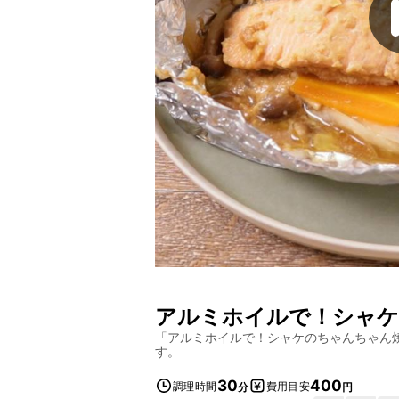
アルミホイルで！シャケ
「
アルミホイルで！シャケのちゃんちゃん
す。
30
400
調理時間
費用目安
分
円