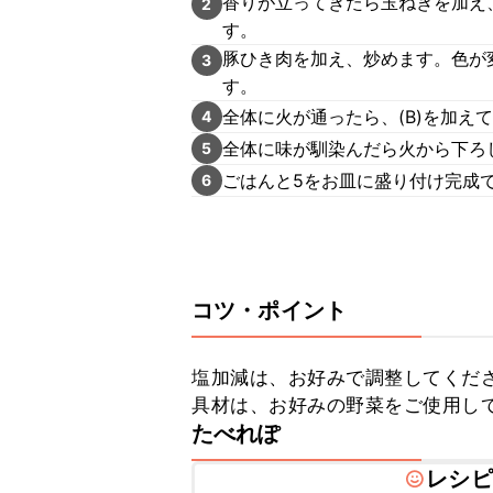
香りが立ってきたら玉ねぎを加え
2
す。
豚ひき肉を加え、炒めます。色が
3
す。
全体に火が通ったら、(B)を加え
4
全体に味が馴染んだら火から下ろ
5
ごはんと5をお皿に盛り付け完成
6
コツ・ポイント
塩加減は、お好みで調整してくださ
具材は、お好みの野菜をご使用し
たべれぽ
レシピ