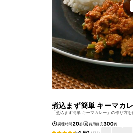
煮込まず簡単 キーマカ
「
煮込まず簡単 キーマカレー
」の作り方を
20
300
調理時間
費用目安
分
円
4.50
(
171
)