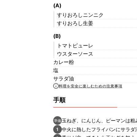
(A)
すりおろしニンニク
すりおろし生姜
(B)
トマトピューレ
ウスターソース
カレー粉
塩
サラダ油
料理を安全に楽しむための注意事項
手順
玉ねぎ、にんじん、ピーマンは粗
準備
中火に熱したフライパンにサラダ油
1