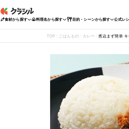
食材から探す
料理名から探す
目的・シーンから探す
公式レ
TOP
ごはんもの
カレー
煮込まず簡単 