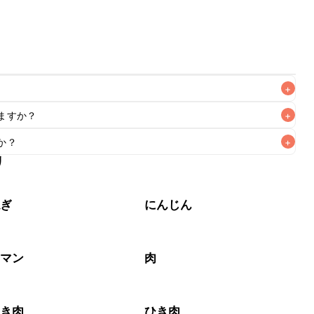
+
ますか？
+
なるべくお早めにお召し上がりください。

か？
+
もお作りいただけます。レシピと同量を目安に加え、お好み
リ
作りいただけます。レシピと同量を目安に加え、お好みの風
ねぎ
にんじん
ーマン
肉
ひき肉
ひき肉