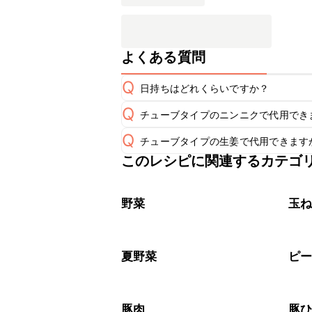
よくある質問
Q
日持ちはどれくらいですか？
Q
チューブタイプのニンニクで代用でき
保存期間は冷蔵で翌日中が目安です。
A
Q
チューブタイプの生姜で代用できます
チューブタイプのニンニクを使用して
A
※日持ちは目安です。
こちら
このレシピに関連するカテゴ
チューブタイプの生姜を使用してもお
A
野菜
玉
夏野菜
ピ
豚肉
豚