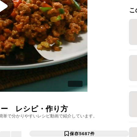
こ
レー
レシピ・作り方
簡単で分かりやすいレシピ動画で紹介しています。
保存
5687
件