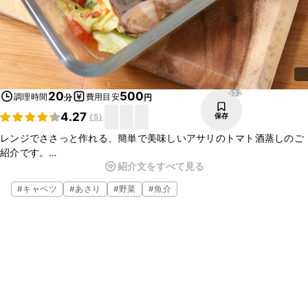
532
20
500
調理時間
費用目安
分
円
4.27
保存
(
5
)
レンジでささっと作れる、簡単で美味しいアサリのトマト酒蒸しのご
紹介です。
紹介文をすべて見る
アサリとトマトの旨味がキャベツに染み込んで、止まらない美味しさ
ですよ。
#
キャベツ
#
あさり
#
野菜
#
魚介
手間がかからないのに立派なおかずが出来るので、ぜひお試しいただ
きたい一品です。