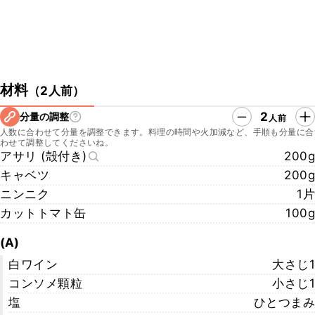
材料
（
2人前
）
2
分量の調整
人前
人数に合わせて分量を調整できます。料理の時間や火加減など、手順も分量に合
わせて調整してくださいね。
アサリ (殻付き)
200g
キャベツ
200g
ニンニク
1片
カットトマト缶
100g
(A)
白ワイン
大さじ1
コンソメ顆粒
小さじ1
塩
ひとつまみ