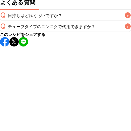
よくある質問
Q
日持ちはどれくらいですか？
+
Q
チューブタイプのニンニクで代用できますか？
+
保存期間は冷蔵で翌日中が目安です。なるべくお早めにお召
このレシピをシェアする
し上がりください。

A
チューブタイプのニンニクを使用してもお作りいただけま
A
す。小さじ1を目安に加え、お好みの風味になるようご調節く
※日持ちは目安です。
こちら
の注意事項をご確認の上、正し