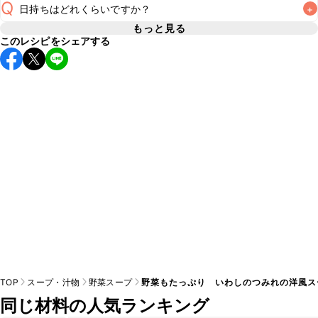
Q
日持ちはどれくらいですか？
+
A
もっと見る
このレシピをシェアする
保存期間は冷蔵で翌日中が目安です。なるべくお早めにお召
し上がりください。

A
※日持ちは目安です。
こちら
の注意事項をご確認の上、正し
TOP
スープ・汁物
野菜スープ
野菜もたっぷり いわしのつみれの洋風ス
同じ材料の人気ランキング