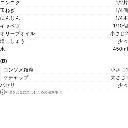
ニンニク
1/2片
玉ねぎ
1/4個
にんじん
1/4本
キャベツ
1/10個
オリーブオイル
小さじ2
塩こしょう
少々
水
450ml
(B)
コンソメ顆粒
小さじ1
ケチャップ
大さじ1
パセリ
少々
料理を安全に楽しむための注意事項