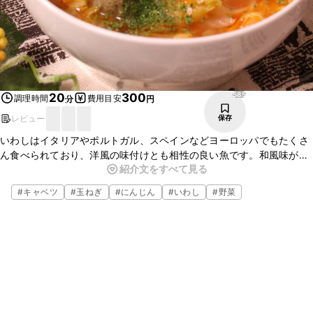
585
20
300
調理時間
費用目安
分
円
レビュー
保存
いわしはイタリアやポルトガル、スペインなどヨーロッパでもたくさ
ん食べられており、洋風の味付けとも相性の良い魚です。和風味が定
紹介文をすべて見る
番のいわしのつみれ汁を洋風に身近な調味料で洋風仕立てにしてみま
した。タイムなどのハーブを入れてもおいしいですよ。
#
キャベツ
#
玉ねぎ
#
にんじん
#
いわし
#
野菜