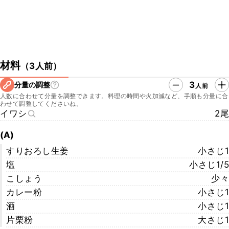
材料
（
3人前
）
3
分量の調整
人前
人数に合わせて分量を調整できます。料理の時間や火加減など、手順も分量に合
わせて調整してくださいね。
イワシ
2尾
(A)
すりおろし生姜
小さじ1
塩
小さじ1/5
こしょう
少々
カレー粉
小さじ1
酒
小さじ1
片栗粉
大さじ1