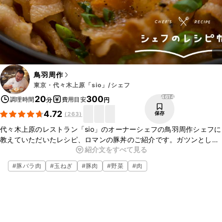
鳥羽周作
東京・代々木上原「sio」/シェフ
4614
20
300
調理時間
費用目安
分
円
4.72
保存
(
263
)
代々木上原のレストラン「sio」のオーナーシェフの鳥羽周作シェフに
教えていただいたレシピ、ロマンの豚丼のご紹介です。ガツンとした
紹介文をすべて見る
豚丼でありながらいくらでも食べられるレシピです。ぜひ作ってみて
くださいね。
#
豚バラ肉
#
玉ねぎ
#
豚肉
#
野菜
#
肉
▼鳥羽シェフについて
・note
https://note.com/pirlo/n/n966b22ae7b13
・鳥羽シェフTwitter