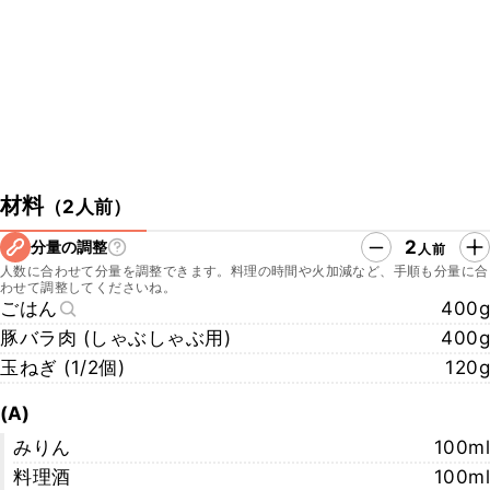
https://twitter.com/pirlo05050505
・花田シェフTwitter
https://twitter.com/osionofeszukiRH
こちらのレシピでは、シェフに教えていただいた手順や材料でご紹介
しております。
ご家庭で作りやすい手順や材料で再現したレシピも公開しております
ので、ぜひチェックしてみてくださいね。
https://www.kurashiru.com/recipes/a9b26e27-9a68-477d-8c4e-
材料
（
2人前
）
381521816c96
2
分量の調整
人前
人数に合わせて分量を調整できます。料理の時間や火加減など、手順も分量に合
わせて調整してくださいね。
ごはん
400g
豚バラ肉 (しゃぶしゃぶ用)
400g
玉ねぎ (1/2個)
120g
(A)
みりん
100ml
料理酒
100ml