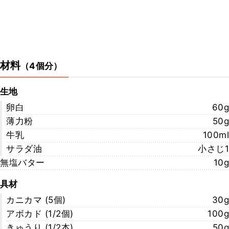
材料
（
4個分
）
生地
卵白
60g
薄力粉
50g
牛乳
100ml
サラダ油
小さじ1
無塩バター
10g
具材
カニカマ (5個)
30g
アボカド (1/2個)
100g
きゅうり (1/2本)
50g