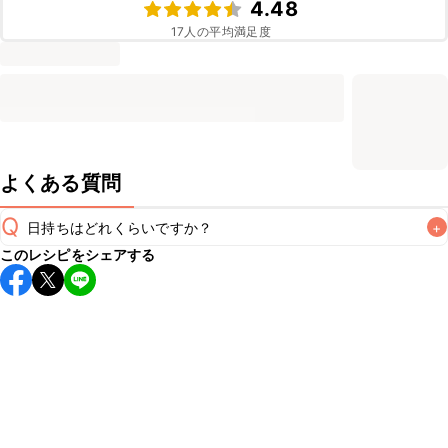
4.48
17
人の平均満足度
よくある質問
Q
日持ちはどれくらいですか？
+
このレシピをシェアする
保存期間は冷蔵で当日中が目安です。なるべくお早めにお召
し上がりください。

A
※日持ちは目安です。
こちら
の注意事項をご確認の上、正し