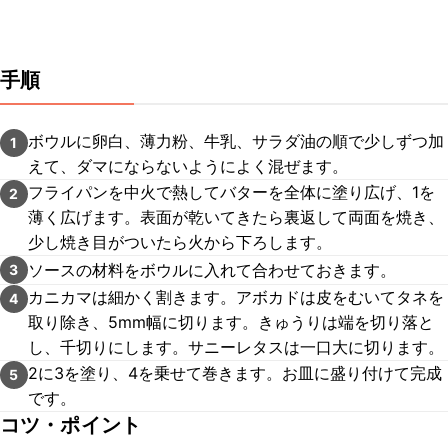
手順
ボウルに卵白、薄力粉、牛乳、サラダ油の順で少しずつ加
1
えて、ダマにならないようによく混ぜます。
フライパンを中火で熱してバターを全体に塗り広げ、1を
2
薄く広げます。表面が乾いてきたら裏返して両面を焼き、
少し焼き目がついたら火から下ろします。
ソースの材料をボウルに入れて合わせておきます。
3
カニカマは細かく割きます。アボカドは皮をむいてタネを
4
取り除き、5mm幅に切ります。きゅうりは端を切り落と
し、千切りにします。サニーレタスは一口大に切ります。
2に3を塗り、4を乗せて巻きます。お皿に盛り付けて完成
5
です。
コツ・ポイント