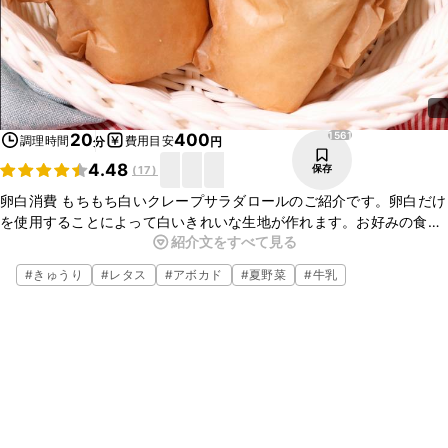
1561
20
400
調理時間
費用目安
分
円
4.48
保存
(
17
)
卵白消費 もちもち白いクレープサラダロールのご紹介です。卵白だけ
を使用することによって白いきれいな生地が作れます。お好みの食材
紹介文をすべて見る
を巻いて彩り鮮やかに作ってみてください。お子様と一緒に巻きなが
ら食べるのも楽しいですよ。
#
きゅうり
#
レタス
#
アボカド
#
夏野菜
#
牛乳