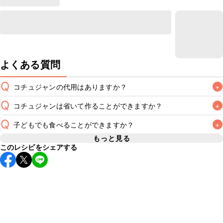
よくある質問
Q
コチュジャンの代用はありますか？
+
Q
コチュジャンは省いて作ることができますか？
+
A
コチュジャンの代用は
こちら
Q
子どもでも食べることができますか？
+
使用量が少ない場合は省いてもお作りいただけますが、メイ
ンの味付けとして使用している場合は省くと味がぼやける可
もっと見る
A
このレシピをシェアする
コチュジャンは甘辛い風味が特徴の食材なため、お子様や辛
能性があるため、 
こちら
 の食材で味を調えて仕上げること
い味付けが苦手な方は風味や刺激を強く感じる可能性がござ
います。使用する食材や味付けにつきましては普段のお子様
A
の食事内容にあわせて変更し、ご家庭でお召し上がりいただ
けるかをご判断いただいた上で、安全にクラシルレシピをご