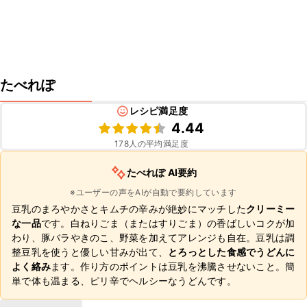
たべれぽ
レシピ満足度
4.44
178
人の平均満足度
たべれぽ AI要約
※ユーザーの声をAIが自動で要約しています
豆乳のまろやかさとキムチの辛みが絶妙にマッチした
クリーミー
な一品
です。白ねりごま（またはすりごま）の香ばしいコクが加
わり、豚バラやきのこ、野菜を加えてアレンジも自在。豆乳は調
整豆乳を使うと優しい甘みが出て、
とろっとした食感でうどんに
よく絡み
ます。作り方のポイントは豆乳を沸騰させないこと。簡
単で体も温まる、ピリ辛でヘルシーなうどんです。