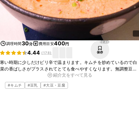
12.4K
30
400
調理時間
費用目安
分
円
4.44
保存
(
178
)
寒い時期に少しだけピリ辛で温まります。キムチを炒めているので白
菜の香ばしさがプラスされてとても食べやすくなります。無調整豆乳
紹介文をすべて見る
を使っていますが鶏ガラ出汁や和風出汁でも調理できます。お醤油は
隠し味程度なので入れすぎに注意してください。
#
キムチ
#
豆乳
#
大豆・豆腐