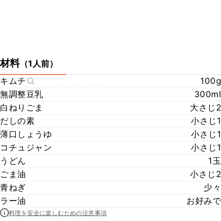
材料
（
1人前
）
キムチ
100g
無調整豆乳
300ml
白ねりごま
大さじ2
だしの素
小さじ1
薄口しょうゆ
小さじ1
コチュジャン
小さじ1
うどん
1玉
ごま油
小さじ2
青ねぎ
少々
ラー油
お好みで
料理を安全に楽しむための注意事項