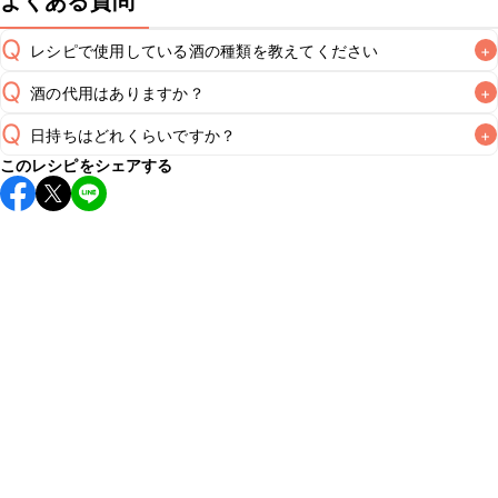
よくある質問
Q
レシピで使用している酒の種類を教えてください
+
Q
酒の代用はありますか？
+
A
Q
日持ちはどれくらいですか？
+
A
このレシピをシェアする
保存期間は冷蔵で当日中が目安です。なるべくお早めにお召
し上がりください。

A
※日持ちは目安です。
こちら
の注意事項をご確認の上、正し