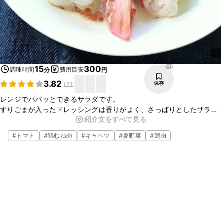
719
15
300
調理時間
費用目安
分
円
3.82
保存
(
7
)
レンジでパパッとできるサラダです。
すりごまが入ったドレッシングは香りがよく、さっぱりとしたサラダ
紹介文をすべて見る
の具材にコクをプラスしてくれます。
鶏むね肉以外のささみやもも肉とも相性がよいのでぜひお試しくださ
#
トマト
#
鶏むね肉
#
キャベツ
#
夏野菜
#
鶏肉
い。