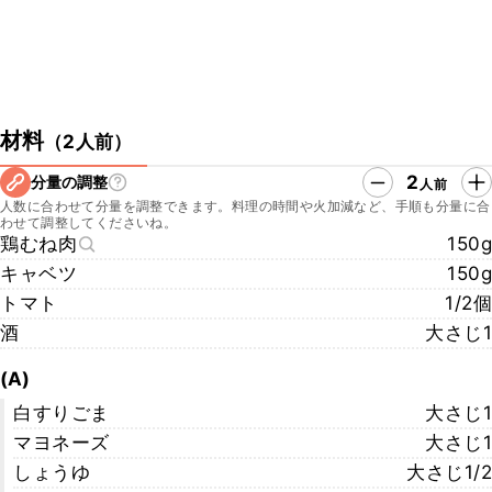
材料
（
2人前
）
2
分量の調整
人前
人数に合わせて分量を調整できます。料理の時間や火加減など、手順も分量に合
わせて調整してくださいね。
鶏むね肉
150g
キャベツ
150g
トマト
1/2個
酒
大さじ1
(A)
白すりごま
大さじ1
マヨネーズ
大さじ1
しょうゆ
大さじ1/2