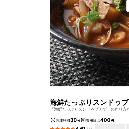
海鮮たっぷりスンドゥブ
「
海鮮たっぷりスンドゥブチゲ
」の作り方
30
400
調理時間
費用目安
分
円
4.61
(
12
)