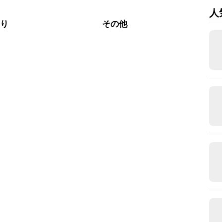
人
さり
その他