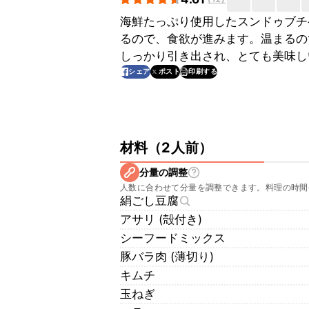
海鮮たっぷり使用したスンドゥブチ
るので、食欲が進みます。温まるの
しっかり引き出され、とても美味し
印刷する
シェア
ポスト
材料
（
2人前
）
分量の調整
人数に合わせて分量を調整できます。料理の時間
絹ごし豆腐
アサリ (殻付き)
シーフードミックス
豚バラ肉 (薄切り)
キムチ
玉ねぎ