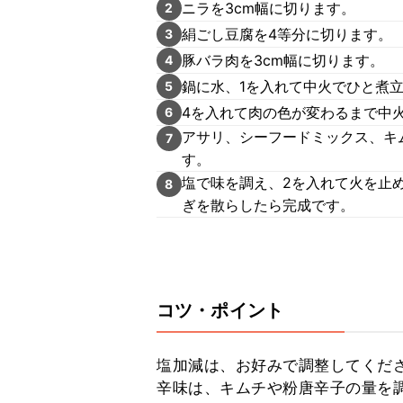
ニラを3cm幅に切ります。
2
絹ごし豆腐を4等分に切ります。
3
豚バラ肉を3cm幅に切ります。
4
鍋に水、1を入れて中火でひと煮
5
4を入れて肉の色が変わるまで中
6
アサリ、シーフードミックス、キム
7
す。
塩で味を調え、2を入れて火を止
8
ぎを散らしたら完成です。
コツ・ポイント
塩加減は、お好みで調整してくださ
辛味は、キムチや粉唐辛子の量を