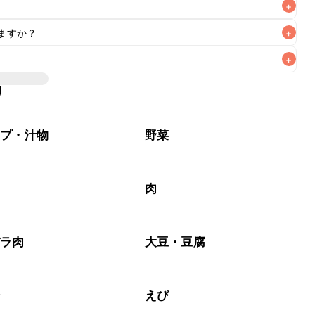
+
ますか？
+
+
いただけますが、メインの味付けとして使用している場合は
、 
こちら
 の食材で味を調えて仕上げることをおすすめいたし
リ
材なため、お子様や辛い味付けが苦手な方は風味や刺激を強
る食材や味付けにつきましては普段のお子様の食事内容にあ
いただけるかをご判断いただいた上で、安全にクラシルレシ
ープ・汁物
野菜
ラ
肉
バラ肉
大豆・豆腐
介
えび