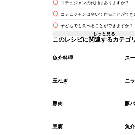
Q
コチュジャンの代用はありますか？
Q
コチュジャンは省いて作ることができ
A
コチュジャンの代用は
こちら
Q
子どもでも食べることができますか？
使用量が少ない場合は省いてもお作り
A
省くと味がぼやける可能性があるため
もっと見る
このレシピに関連するカテゴ
コチュジャンは甘辛い風味が特徴の食
く感じる可能性がございます。使用す
A
わせて変更し、ご家庭でお召し上がり
魚介料理
ス
玉ねぎ
ニ
豚肉
豚
豆腐
魚