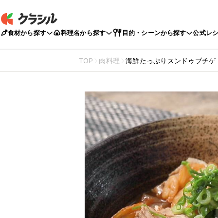
食材から探す
料理名から探す
目的・シーンから探す
公式レ
TOP
肉料理
海鮮たっぷりスンドゥブチゲ