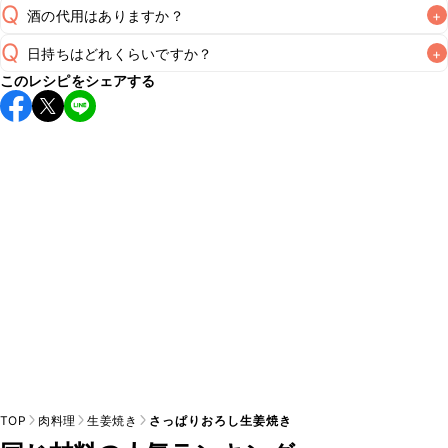
Q
酒の代用はありますか？
+
A
Q
日持ちはどれくらいですか？
+
A
このレシピをシェアする
保存期間は冷蔵で翌日中が目安です。なるべくお早めにお召
し上がりください。

A
※日持ちは目安です。
こちら
の注意事項をご確認の上、正し
TOP
肉料理
生姜焼き
さっぱりおろし生姜焼き