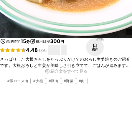
1652
15
300
調理時間
費用目安
分
円
4.48
保存
(
24
)
さっぱりした大根おろしをたっぷりかけてのおろし生姜焼きのご紹介
です。大根おろしと生姜が美味しさ引き立てて、ごはんが進みます
紹介文をすべて見る
よ。いつもとひと味違うしょうが焼きをぜひお試しくださいね。
#
豚ロース肉
#
大根
#
豚肉
#
野菜
#
肉