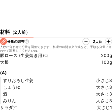
材料
（
2人前
）
2
分量の調整
人前
人数に合わせて分量を調整できます。料理の時間や火加減など、手順も分量に合
わせて調整してくださいね。
豚ロース (生姜焼き用)
200g
大根
100g
(A)
すりおろし生姜
小さじ3
しょうゆ
大さじ3
酒
大さじ3
みりん
大さじ3
サラダ油
大さじ1