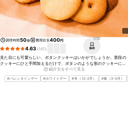
6909
50
400
調理時間
費用目安
分
円
4.63
保存
(
147
)
見た目にも可愛らしい、ボタンクッキーはいかがでしょうか。普段の
クッキーにひと手間加えるだけで、ボタンのような形のクッキーに仕
紹介文をすべて見る
上がりますよ。今回はバタークッキーとココアクッキーで作りました
が、様々な味でお楽しみいただけますので、ぜひお試しくださいね。
#
バレンタインデー
#
ホワイトデー
#
冬（12–2月）
#
春（3–5月）