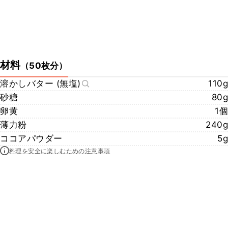
材料
（
50枚分
）
溶かしバター (無塩)
110g
砂糖
80g
卵黄
1個
薄力粉
240g
ココアパウダー
5g
料理を安全に楽しむための注意事項