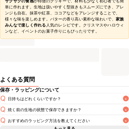
サクサクの食感
が特徴のクッキーで、材料も少なく初心者でも簡
単に作れます。生地は扱いやすく型抜きもスムーズにでき、アレ
ンジも自在。抹茶や紅茶、ココアなどをアレンジすることで、
様々な味を楽しめます。バターの香り高い素朴な味わいで、
家族
みんなで楽しく作れる
人気のレシピです。クリスマスやハロウィ
ンなど、イベントのお菓子作りにもぴったりです。
よくある質問
保存・ラッピングについて
Q
日持ちはどれくらいですか？
+
Q
焼く前の生地の状態で保存できますか？
+
常温保存で2~3日が目安です。なるべくお早めにお召し上が
A
Q
おすすめのラッピング方法を教えてください
+
焼く前の生地の保存期間は冷蔵で当日中、冷凍で1週間が目安
A
です。冷凍保存した場合は冷蔵庫で自然解凍し、生地が扱い
もっと見る