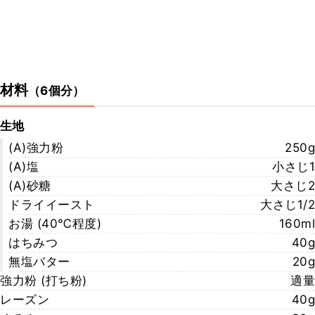
材料
（
6個分
）
生地
(A)強力粉
250g
(A)塩
小さじ1
(A)砂糖
大さじ2
ドライイースト
大さじ1/2
お湯 (40℃程度)
160ml
はちみつ
40g
無塩バター
20g
強力粉 (打ち粉)
適量
レーズン
40g