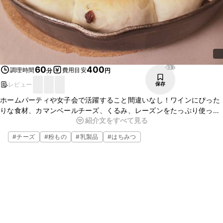
937
60
400
調理時間
費用目安
分
円
レビュー
保存
ホームパーティや女子会で活躍すること間違いなし！ワインにぴった
りな食材、カマンベールチーズ、くるみ、レーズンをたっぷり使っ
紹介文をすべて見る
た、ちぎりパンのレシピです。とろーりと溶けたチーズにふかふかも
ちもちのパンをディップしてお召し上がりくださいね。
#
チーズ
#
粉もの
#
乳製品
#
はちみつ