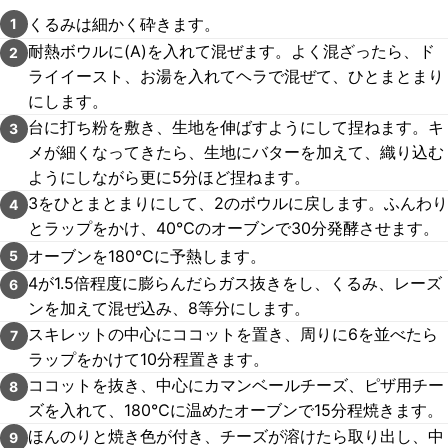
くるみは細かく砕きます。
1
耐熱ボウルに(A)を入れて混ぜます。よく混ざったら、ド
2
ライイースト、お湯を入れてヘラで混ぜて、ひとまとまり
にします。
台に打ち粉を敷き、生地を伸ばすようにして捏ねます。キ
3
メが細くなってきたら、生地にバターを加えて、織り込む
ようにしながら更に5分ほど捏ねます。
3をひとまとまりにして、2のボウルに戻します。ふんわり
4
とラップをかけ、40℃のオーブンで30分発酵させます。
オーブンを180℃に予熱します。
5
4が1.5倍程度に膨らんだらガス抜きをし、くるみ、レーズ
6
ンを加えて混ぜ込み、8等分にします。
スキレットの中心にココットを置き、周りに6を並べたら
7
ラップをかけて10分程置きます。
ココットを抜き、中心にカマンベールチーズ、ピザ用チー
8
ズを入れて、180℃に温めたオーブンで15分程焼きます。
ほんのりと焼き色が付き、チーズが溶けたら取り出し、中
9